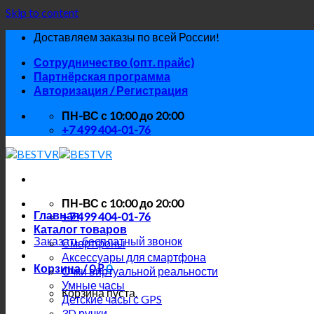
Skip to content
Доставляем заказы по всей России!
Сотрудничество (опт. прайс)
Партнёрская программа
Авторизация / Регистрация
ПН-ВС с 10:00 до 20:00
+7 499 404-01-76
ПН-ВС с 10:00 до 20:00
Главная
+7 499 404-01-76
Каталог товаров
Заказать бесплатный звонок
Смартфоны
Аксессуары для смартфона
Корзина /
0
₽
0
Очки виртуальной реальности
Умные часы
Корзина пуста.
Детские часы с GPS
3D ручки