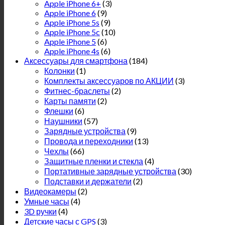
Apple iPhone 6+
(3)
Apple iPhone 6
(9)
Apple iPhone 5s
(9)
Apple iPhone 5c
(10)
Apple iPhone 5
(6)
Apple iPhone 4s
(6)
Аксессуары для смартфона
(184)
Колонки
(1)
Комплекты аксессуаров по АКЦИИ
(3)
Фитнес-браслеты
(2)
Карты памяти
(2)
Флешки
(6)
Наушники
(57)
Зарядные устройства
(9)
Провода и переходники
(13)
Чехлы
(66)
Защитные пленки и стекла
(4)
Портативные зарядные устройства
(30)
Подставки и держатели
(2)
Видеокамеры
(2)
Умные часы
(4)
3D ручки
(4)
Детские часы с GPS
(3)