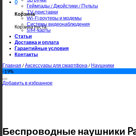
0
Геймпады / Джойстики / Пульты
TV-приставки
Корзина
Wi-Fi роутеры и модемы
Системы видеонаблюдения
Корзина пуста.
SIM-карты
Статьи
Доставка и оплата
Гарантийные условия
Контакты
Главная
/
Аксессуары для смартфона
/
Наушники
-19%
Добавить в избранное
Беспроводные наушники Pa