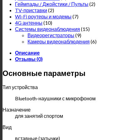
Геймпады / Джойстики / Пульты
(2)
TV-приставки
(2)
Wi-Fi роутеры и модемы
(7)
4G антенны
(10)
Системы видеонаблюдения
(15)
Видеорегистраторы
(9)
Камеры видеонаблюдения
(6)
Описание
Отзывы (0)
Основные параметры
Тип устройства
Bluetooth-наушники с микрофоном
Назначение
для занятий спортом
Вид
вставные (затычки)