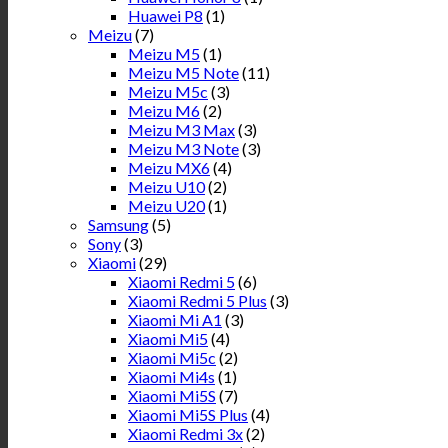
Huawei P8
(1)
Meizu
(7)
Meizu M5
(1)
Meizu M5 Note
(11)
Meizu M5c
(3)
Meizu M6
(2)
Meizu M3 Max
(3)
Meizu M3 Note
(3)
Meizu MX6
(4)
Meizu U10
(2)
Meizu U20
(1)
Samsung
(5)
Sony
(3)
Xiaomi
(29)
Xiaomi Redmi 5
(6)
Xiaomi Redmi 5 Plus
(3)
Xiaomi Mi A1
(3)
Xiaomi Mi5
(4)
Xiaomi Mi5c
(2)
Xiaomi Mi4s
(1)
Xiaomi Mi5S
(7)
Xiaomi Mi5S Plus
(4)
Xiaomi Redmi 3x
(2)