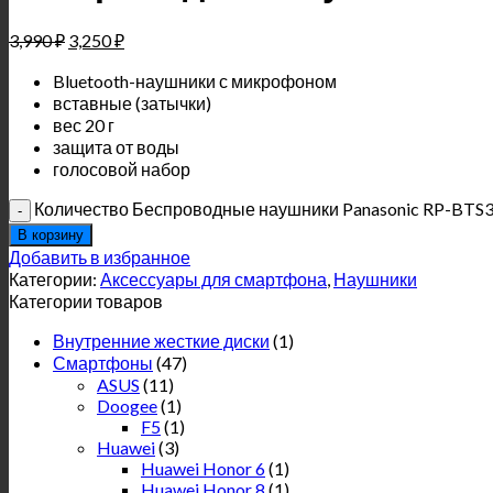
3,990
₽
3,250
₽
Bluetooth-наушники с микрофоном
вставные (затычки)
вес 20 г
защита от воды
голосовой набор
Количество Беспроводные наушники Panasonic RP-BTS
В корзину
Добавить в избранное
Категории:
Аксессуары для смартфона
,
Наушники
Категории товаров
Внутренние жесткие диски
(1)
Смартфоны
(47)
ASUS
(11)
Doogee
(1)
F5
(1)
Huawei
(3)
Huawei Honor 6
(1)
Huawei Honor 8
(1)