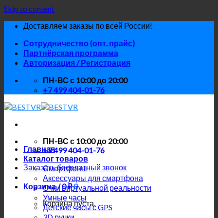
Skip to content
Доставляем заказы по всей России!
Сотрудничество (опт. прайс)
Партнёрская программа
Авторизация / Регистрация
ПН-ВС с 10:00 до 20:00
+7 499 404-01-76
ПН-ВС с 10:00 до 20:00
Главная
+7 499 404-01-76
Каталог товаров
Заказать бесплатный звонок
Смартфоны
Аксессуары для смартфона
Корзина /
0
₽
0
Очки виртуальной реальности
Умные часы
Корзина пуста.
Детские часы с GPS
3D ручки