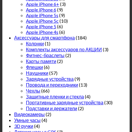
Apple iPhone 6+
(3)
Apple iPhone 6
(9)
Apple iPhone 5s
(9)
Apple iPhone 5c
(10)
Apple iPhone 5
(6)
Apple iPhone 4s
(6)
Аксессуары для смартфона
(184)
Колонки
(1)
Комплекты аксессуаров по АКЦИИ
(3)
Фитнес-браслеты
(2)
Карты памяти
(2)
Флешки
(6)
Наушники
(57)
Зарядные устройства
(9)
Провода и переходники
(13)
Чехлы
(66)
Защитные пленки и стекла
(4)
Портативные зарядные устройства
(30)
Подставки и держатели
(2)
Видеокамеры
(2)
Умные часы
(4)
3D ручки
(4)
Детские часы с GPS
(3)