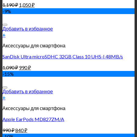
1,190
₽
1,050
₽
-9%
Добавить в избранное
+
Аксессуары для смартфона
SanDisk Ultra microSDHC 32GB Class 10 UHS-I 48MB/s
1,090
₽
990
₽
-15%
Добавить в избранное
+
Аксессуары для смартфона
Apple EarPods MD827ZM/A
990
₽
840
₽
-10%