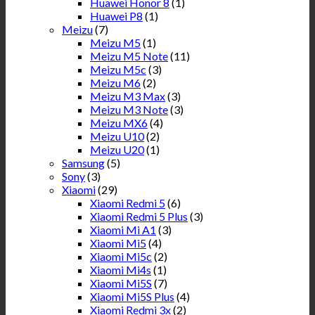
Huawei Honor 8
(1)
Huawei P8
(1)
Meizu
(7)
Meizu M5
(1)
Meizu M5 Note
(11)
Meizu M5c
(3)
Meizu M6
(2)
Meizu M3 Max
(3)
Meizu M3 Note
(3)
Meizu MX6
(4)
Meizu U10
(2)
Meizu U20
(1)
Samsung
(5)
Sony
(3)
Xiaomi
(29)
Xiaomi Redmi 5
(6)
Xiaomi Redmi 5 Plus
(3)
Xiaomi Mi A1
(3)
Xiaomi Mi5
(4)
Xiaomi Mi5c
(2)
Xiaomi Mi4s
(1)
Xiaomi Mi5S
(7)
Xiaomi Mi5S Plus
(4)
Xiaomi Redmi 3x
(2)