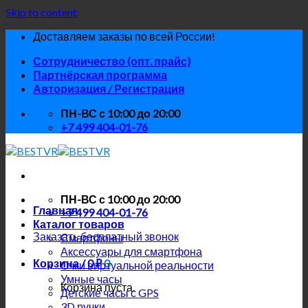
Skip to content
Доставляем заказы по всей России!
Сотрудничество (опт. прайс)
Партнёрская программа
Авторизация / Регистрация
ПН-ВС с 10:00 до 20:00
+7 499 404-01-76
ПН-ВС с 10:00 до 20:00
Главная
+7 499 404-01-76
Каталог товаров
Заказать бесплатный звонок
Смартфоны
Аксессуары для смартфона
Корзина /
0
₽
0
Очки виртуальной реальности
Умные часы
Корзина пуста.
Детские часы с GPS
3D ручки