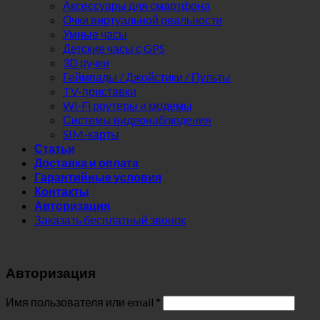
Аксессуары для смартфона
Очки виртуальной реальности
Умные часы
Детские часы с GPS
3D ручки
Геймпады / Джойстики / Пульты
TV-приставки
Wi-Fi роутеры и модемы
Системы видеонаблюдения
SIM-карты
Статьи
Доставка и оплата
Гарантийные условия
Контакты
Авторизация
Заказать бесплатный звонок
Авторизация
Имя пользователя или email
*