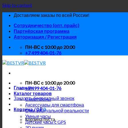
Skip to content
Доставляем заказы по всей России!
Сотрудничество (опт. прайс)
Партнёрская программа
Авторизация / Регистрация
ПН-ВС с 10:00 до 20:00
+7 499 404-01-76
ПН-ВС с 10:00 до 20:00
Главная
+7 499 404-01-76
Каталог товаров
Заказать бесплатный звонок
Смартфоны
Аксессуары для смартфона
Корзина /
0
₽
0
Очки виртуальной реальности
Умные часы
Корзина пуста.
Детские часы с GPS
3D ручки