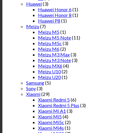
Huawei
(3)
Huawei Honor 6
(1)
Huawei Honor 8
(1)
Huawei P8
(1)
Meizu
(7)
Meizu M5
(1)
Meizu M5 Note
(11)
Meizu M5c
(3)
Meizu M6
(2)
Meizu M3 Max
(3)
Meizu M3 Note
(3)
Meizu MX6
(4)
Meizu U10
(2)
Meizu U20
(1)
Samsung
(5)
Sony
(3)
Xiaomi
(29)
Xiaomi Redmi 5
(6)
Xiaomi Redmi 5 Plus
(3)
Xiaomi Mi A1
(3)
Xiaomi Mi5
(4)
Xiaomi Mi5c
(2)
Xiaomi Mi4s
(1)