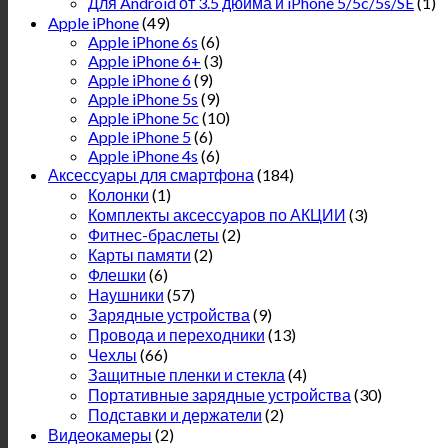
Для Android от 3.5 дюйма и iPhone 5/5c/5s/SE
(1)
Apple iPhone
(49)
Apple iPhone 6s
(6)
Apple iPhone 6+
(3)
Apple iPhone 6
(9)
Apple iPhone 5s
(9)
Apple iPhone 5c
(10)
Apple iPhone 5
(6)
Apple iPhone 4s
(6)
Аксессуары для смартфона
(184)
Колонки
(1)
Комплекты аксессуаров по АКЦИИ
(3)
Фитнес-браслеты
(2)
Карты памяти
(2)
Флешки
(6)
Наушники
(57)
Зарядные устройства
(9)
Провода и переходники
(13)
Чехлы
(66)
Защитные пленки и стекла
(4)
Портативные зарядные устройства
(30)
Подставки и держатели
(2)
Видеокамеры
(2)