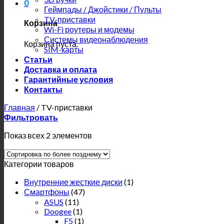
0
Геймпады / Джойстики / Пульты
TV-приставки
Корзина
Wi-Fi роутеры и модемы
Системы видеонаблюдения
Корзина пуста.
SIM-карты
Статьи
Доставка и оплата
Гарантийные условия
Контакты
Главная
/
TV-приставки
Фильтровать
Показ всех 2 элементов
Категории товаров
Внутренние жесткие диски
(1)
Смартфоны
(47)
ASUS
(11)
Doogee
(1)
F5
(1)