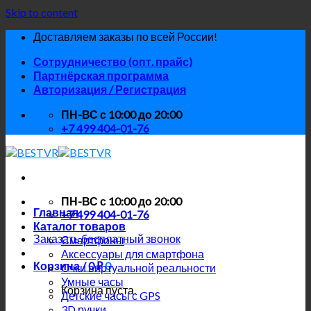
Skip to content
Доставляем заказы по всей России!
Сотрудничество (опт. прайс)
Партнёрская программа
Авторизация / Регистрация
ПН-ВС с 10:00 до 20:00
+7 499 404-01-76
ПН-ВС с 10:00 до 20:00
Главная
+7 499 404-01-76
Каталог товаров
Заказать бесплатный звонок
Смартфоны
Аксессуары для смартфона
Корзина /
0
₽
0
Очки виртуальной реальности
Умные часы
Корзина пуста.
Детские часы с GPS
3D ручки