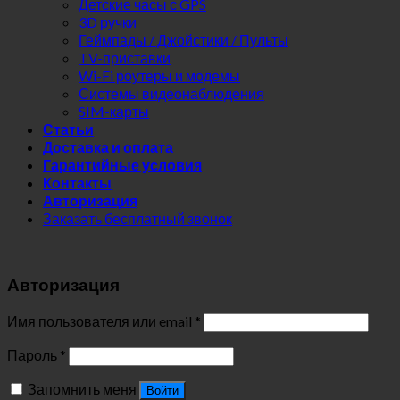
Детские часы с GPS
3D ручки
Геймпады / Джойстики / Пульты
TV-приставки
Wi-Fi роутеры и модемы
Системы видеонаблюдения
SIM-карты
Статьи
Доставка и оплата
Гарантийные условия
Контакты
Авторизация
Заказать бесплатный звонок
Авторизация
Имя пользователя или email
*
Пароль
*
Запомнить меня
Войти