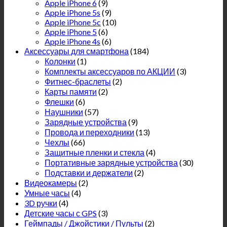
Apple iPhone 6
(9)
Apple iPhone 5s
(9)
Apple iPhone 5c
(10)
Apple iPhone 5
(6)
Apple iPhone 4s
(6)
Аксессуары для смартфона
(184)
Колонки
(1)
Комплекты аксессуаров по АКЦИИ
(3)
Фитнес-браслеты
(2)
Карты памяти
(2)
Флешки
(6)
Наушники
(57)
Зарядные устройства
(9)
Провода и переходники
(13)
Чехлы
(66)
Защитные пленки и стекла
(4)
Портативные зарядные устройства
(30)
Подставки и держатели
(2)
Видеокамеры
(2)
Умные часы
(4)
3D ручки
(4)
Детские часы с GPS
(3)
Геймпады / Джойстики / Пульты
(2)