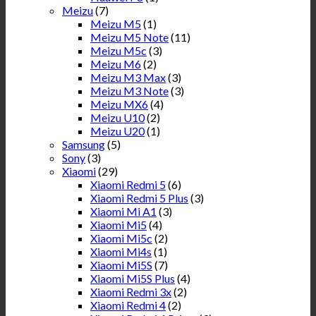
Meizu
(7)
Meizu M5
(1)
Meizu M5 Note
(11)
Meizu M5c
(3)
Meizu M6
(2)
Meizu M3 Max
(3)
Meizu M3 Note
(3)
Meizu MX6
(4)
Meizu U10
(2)
Meizu U20
(1)
Samsung
(5)
Sony
(3)
Xiaomi
(29)
Xiaomi Redmi 5
(6)
Xiaomi Redmi 5 Plus
(3)
Xiaomi Mi A1
(3)
Xiaomi Mi5
(4)
Xiaomi Mi5c
(2)
Xiaomi Mi4s
(1)
Xiaomi Mi5S
(7)
Xiaomi Mi5S Plus
(4)
Xiaomi Redmi 3x
(2)
Xiaomi Redmi 4
(2)