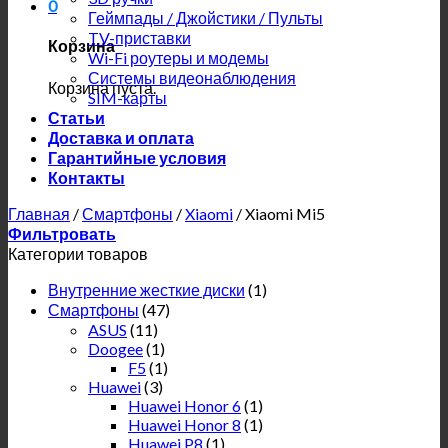
0
Геймпады / Джойстики / Пульты
TV-приставки
Корзина
Wi-Fi роутеры и модемы
Системы видеонаблюдения
Корзина пуста.
SIM-карты
Статьи
Доставка и оплата
Гарантийные условия
Контакты
Главная
/
Смартфоны
/
Xiaomi
/
Xiaomi Mi5
Фильтровать
Категории товаров
Внутренние жесткие диски
(1)
Смартфоны
(47)
ASUS
(11)
Doogee
(1)
F5
(1)
Huawei
(3)
Huawei Honor 6
(1)
Huawei Honor 8
(1)
Huawei P8
(1)