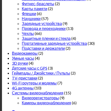
Фитнес-браслеты
(2)
Карты памяти
(2)
Флешки
(6)
Наушники
(57)
Зарядные устройства
(9)
Провода и переходники
(13)
Чехлы
(66)
Защитные пленки и стекла
(4)
Портативные зарядные устройства
(30)
Подставки и держатели
(2)
Видеокамеры
(2)
Умные часы
(4)
3D ручки
(4)
Детские часы с GPS
(3)
Геймпады / Джойстики / Пульты
(2)
TV-приставки
(2)
Wi-Fi роутеры и модемы
(7)
4G антенны
(10)
Системы видеонаблюдения
(15)
Видеорегистраторы
(9)
Камеры видеонаблюдения
(6)