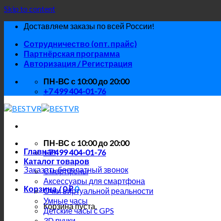
Skip to content
Доставляем заказы по всей России!
Сотрудничество (опт. прайс)
Партнёрская программа
Авторизация / Регистрация
ПН-ВС с 10:00 до 20:00
+7 499 404-01-76
ПН-ВС с 10:00 до 20:00
Главная
+7 499 404-01-76
Каталог товаров
Заказать бесплатный звонок
Смартфоны
Аксессуары для смартфона
Корзина /
0
₽
0
Очки виртуальной реальности
Умные часы
Корзина пуста.
Детские часы с GPS
3D ручки