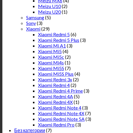
Meizu MX6
(4)
Meizu U10
(2)
Meizu U20
(1)
Samsung
(5)
Sony
(3)
Xiaomi
(29)
Xiaomi Redmi 5
(6)
Xiaomi Redmi 5 Plus
(3)
Xiaomi Mi A1
(3)
Xiaomi Mi5
(4)
Xiaomi Mi5c
(2)
Xiaomi Mi4s
(1)
Xiaomi Mi5S
(7)
Xiaomi Mi5S Plus
(4)
Xiaomi Redmi 3x
(2)
Xiaomi Redmi 4
(2)
Xiaomi Redmi 4 Prime
(3)
Xiaomi Redmi 4A
(5)
Xiaomi Redmi 4X
(1)
Xiaomi Redmi Note 4
(3)
Xiaomi Redmi Note 4X
(7)
Xiaomi Redmi Note 5A
(3)
Xiaomi Redmi Pro
(3)
Без категории
(7)