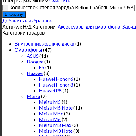
Цвет
Очистить
Количество Cетевая зарядка Belkin + кабель Micro-USB
В корзину
Добавить в избранное
Артикул:
Н/Д
Категории:
Аксессуары для смартфона
,
Заряд
Категории товаров
Внутренние жесткие диски
(1)
Смартфоны
(47)
ASUS
(11)
Doogee
(1)
F5
(1)
Huawei
(3)
Huawei Honor 6
(1)
Huawei Honor 8
(1)
Huawei P8
(1)
Meizu
(7)
Meizu M5
(1)
Meizu M5 Note
(11)
Meizu M5c
(3)
Meizu M6
(2)
Meizu M3 Max
(3)
Meizu M3 Note
(3)