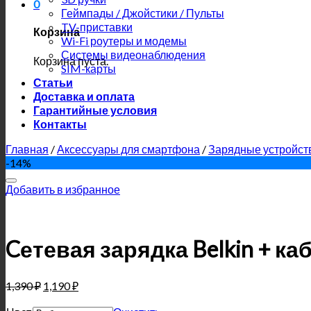
0
Геймпады / Джойстики / Пульты
TV-приставки
Корзина
Wi-Fi роутеры и модемы
Системы видеонаблюдения
Корзина пуста.
SIM-карты
Статьи
Доставка и оплата
Гарантийные условия
Контакты
Главная
/
Аксессуары для смартфона
/
Зарядные устройст
-14%
Добавить в избранное
Cетевая зарядка Belkin + ка
1,390
₽
1,190
₽