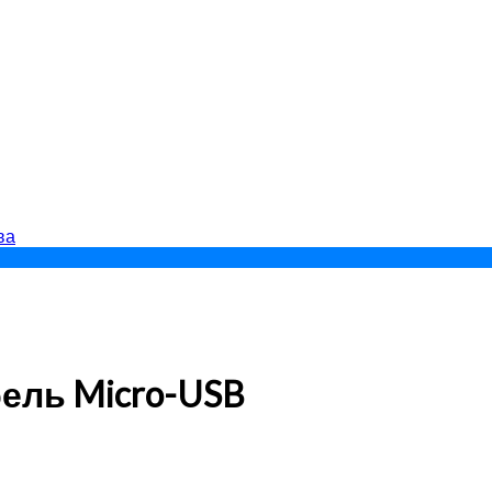
ва
бель Micro-USB