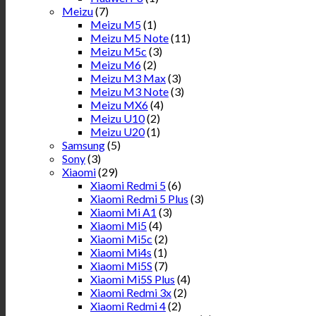
Meizu
(7)
Meizu M5
(1)
Meizu M5 Note
(11)
Meizu M5c
(3)
Meizu M6
(2)
Meizu M3 Max
(3)
Meizu M3 Note
(3)
Meizu MX6
(4)
Meizu U10
(2)
Meizu U20
(1)
Samsung
(5)
Sony
(3)
Xiaomi
(29)
Xiaomi Redmi 5
(6)
Xiaomi Redmi 5 Plus
(3)
Xiaomi Mi A1
(3)
Xiaomi Mi5
(4)
Xiaomi Mi5c
(2)
Xiaomi Mi4s
(1)
Xiaomi Mi5S
(7)
Xiaomi Mi5S Plus
(4)
Xiaomi Redmi 3x
(2)
Xiaomi Redmi 4
(2)