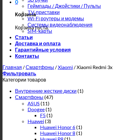
0
Геймпады / Джойстики / Пульты
TV-приставки
Корзина
Wi-Fi роутеры и модемы
Системы видеонаблюдения
Корзина пуста.
SIM-карты
Статьи
Доставка и оплата
Гарантийные условия
Контакты
Главная
/
Смартфоны
/
Xiaomi
/
Xiaomi Redmi 3x
Фильтровать
Категории товаров
Внутренние жесткие диски
(1)
Смартфоны
(47)
ASUS
(11)
Doogee
(1)
F5
(1)
Huawei
(3)
Huawei Honor 6
(1)
Huawei Honor 8
(1)
Huawei P8
(1)