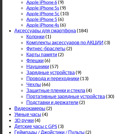
Apple iPhone 6
(9)
Apple iPhone 5s
(9)
Apple iPhone 5c
(10)
Apple iPhone 5
(6)
Apple iPhone 4s
(6)
Аксессуары для смартфона
(184)
Колонки
(1)
Комплекты аксессуаров по АКЦИИ
(3)
Фитнес-браслеты
(2)
Карты памяти
(2)
Флешки
(6)
Наушники
(57)
Зарядные устройства
(9)
Провода и переходники
(13)
Чехлы
(66)
Защитные пленки и стекла
(4)
Портативные зарядные устройства
(30)
Подставки и держатели
(2)
Видеокамеры
(2)
Умные часы
(4)
3D ручки
(4)
Детские часы с GPS
(3)
Геймпады / Джойстики / Пульты
(2)