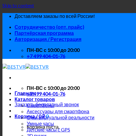
Skip to content
Доставляем заказы по всей России!
Сотрудничество (опт. прайс)
Партнёрская программа
Авторизация / Регистрация
ПН-ВС с 10:00 до 20:00
+7 499 404-01-76
ПН-ВС с 10:00 до 20:00
Главная
+7 499 404-01-76
Каталог товаров
Заказать бесплатный звонок
Смартфоны
Аксессуары для смартфона
Корзина /
0
₽
0
Очки виртуальной реальности
Умные часы
Корзина пуста.
Детские часы с GPS
3D ручки