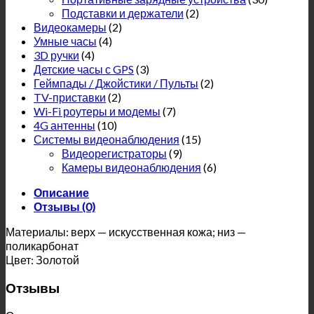
Подставки и держатели
(2)
Видеокамеры
(2)
Умные часы
(4)
3D ручки
(4)
Детские часы с GPS
(3)
Геймпады / Джойстики / Пульты
(2)
TV-приставки
(2)
Wi-Fi роутеры и модемы
(7)
4G антенны
(10)
Системы видеонаблюдения
(15)
Видеорегистраторы
(9)
Камеры видеонаблюдения
(6)
Описание
Отзывы (0)
Материалы: верх — искусственная кожа; низ —
поликарбонат
Цвет: Золотой
Отзывы