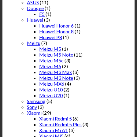
ASUS
(11)
Doogee
(1)
F5
(1)
Huawei
(3)
Huawei Honor 6
(1)
Huawei Honor 8
(1)
Huawei P8
(1)
Meizu
(7)
Meizu M5
(1)
Meizu M5 Note
(11)
Meizu M5c
(3)
Meizu M6
(2)
Meizu M3 Max
(3)
Meizu M3 Note
(3)
Meizu MX6
(4)
Meizu U10
(2)
Meizu U20
(1)
Samsung
(5)
Sony
(3)
Xiaomi
(29)
Xiaomi Redmi 5
(6)
Xiaomi Redmi 5 Plus
(3)
Xiaomi Mi A1
(3)
Xiaomi Mi5
(4)