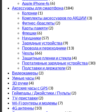
Apple iPhone 4s
(6)
Аксессуары для смартфона
(184)
Колонки
(1)
Комплекты аксессуаров по АКЦИИ
(3)
Фитнес-браслеты
(2)
Карты памяти
(2)
Флешки
(6)
Наушники
(57)
Зарядные устройства
(9)
Провода и переходники
(13)
Чехлы
(66)
Защитные пленки и стекла
(4)
Портативные зарядные устройства
(30)
Подставки и держатели
(2)
Видеокамеры
(2)
Умные часы
(4)
3D ручки
(4)
Детские часы с GPS
(3)
Геймпады / Джойстики / Пульты
(2)
TV-приставки
(2)
Wi-Fi роутеры и модемы
(7)
4G антенны
(10)