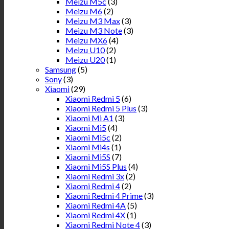
Meizu M5c
(3)
Meizu M6
(2)
Meizu M3 Max
(3)
Meizu M3 Note
(3)
Meizu MX6
(4)
Meizu U10
(2)
Meizu U20
(1)
Samsung
(5)
Sony
(3)
Xiaomi
(29)
Xiaomi Redmi 5
(6)
Xiaomi Redmi 5 Plus
(3)
Xiaomi Mi A1
(3)
Xiaomi Mi5
(4)
Xiaomi Mi5c
(2)
Xiaomi Mi4s
(1)
Xiaomi Mi5S
(7)
Xiaomi Mi5S Plus
(4)
Xiaomi Redmi 3x
(2)
Xiaomi Redmi 4
(2)
Xiaomi Redmi 4 Prime
(3)
Xiaomi Redmi 4A
(5)
Xiaomi Redmi 4X
(1)
Xiaomi Redmi Note 4
(3)