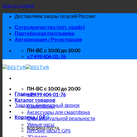
Skip to content
Доставляем заказы по всей России!
Сотрудничество (опт. прайс)
Партнёрская программа
Авторизация / Регистрация
ПН-ВС с 10:00 до 20:00
+7 499 404-01-76
ПН-ВС с 10:00 до 20:00
Главная
+7 499 404-01-76
Каталог товаров
Заказать бесплатный звонок
Смартфоны
Аксессуары для смартфона
Корзина /
0
₽
0
Очки виртуальной реальности
Умные часы
Корзина пуста.
Детские часы с GPS
3D ручки