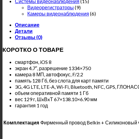
Системы видеонаблюдения
(15)
Видеорегистраторы
(9)
Камеры видеонаблюдения
(6)
Описание
Детали
Отзывы (0)
КОРОТКО О ТОВАРЕ
смартфон, iOS 8
экран 4.7″, разрешение 1334×750
камера 8 МП, автофокус, F/2.2
память 128 Гб, без слота для карт памяти
3G, 4G LTE, LTE-A, Wi-Fi, Bluetooth, NFC, GPS, ГЛОНАС
объем оперативной памяти 1 Гб
вес 129 г, ШxВxТ 67×138.10×6.90 мм
гарантия 1 год
Комплектация
Фирменный провод Belkin + Силиконовый ч