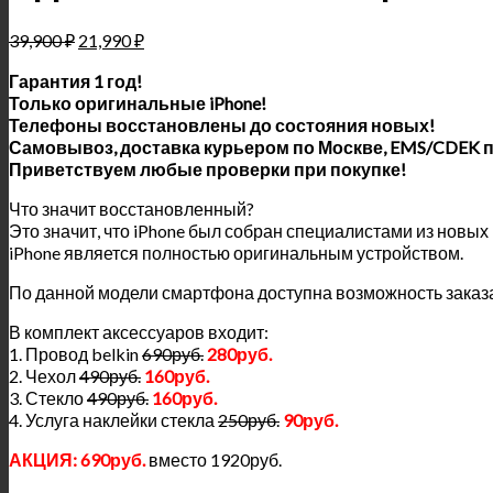
39,900
₽
21,990
₽
Гарантия 1 год!
Только оригинальные iPhone!
Телефоны восстановлены до состояния новых!
Самовывоз, доставка курьером по Москве, EMS/CDEK п
Приветствуем любые проверки при покупке!
Что значит восстановленный?
Это значит, что iPhone был собран специалистами из новы
iPhone является полностью оригинальным устройством.
По данной модели смартфона доступна возможность заказ
В комплект аксессуаров входит:
1. Провод belkin
690руб.
280руб.
2. Чехол
490руб.
160руб.
3. Стекло
490руб.
160руб.
4. Услуга наклейки стекла
250руб.
90руб.
АКЦИЯ: 690руб.
вместо 1920руб.