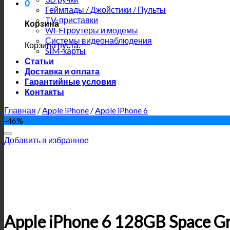
0
Геймпады / Джойстики / Пульты
TV-приставки
Корзина
Wi-Fi роутеры и модемы
Системы видеонаблюдения
Корзина пуста.
SIM-карты
Статьи
Доставка и оплата
Гарантийные условия
Контакты
Главная
/
Apple iPhone
/
Apple iPhone 6
-46%
Добавить в избранное
Apple iPhone 6 128GB Space