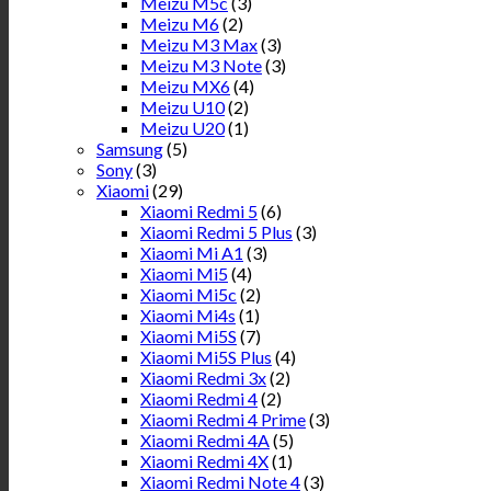
Meizu M5c
(3)
Meizu M6
(2)
Meizu M3 Max
(3)
Meizu M3 Note
(3)
Meizu MX6
(4)
Meizu U10
(2)
Meizu U20
(1)
Samsung
(5)
Sony
(3)
Xiaomi
(29)
Xiaomi Redmi 5
(6)
Xiaomi Redmi 5 Plus
(3)
Xiaomi Mi A1
(3)
Xiaomi Mi5
(4)
Xiaomi Mi5c
(2)
Xiaomi Mi4s
(1)
Xiaomi Mi5S
(7)
Xiaomi Mi5S Plus
(4)
Xiaomi Redmi 3x
(2)
Xiaomi Redmi 4
(2)
Xiaomi Redmi 4 Prime
(3)
Xiaomi Redmi 4A
(5)
Xiaomi Redmi 4X
(1)
Xiaomi Redmi Note 4
(3)