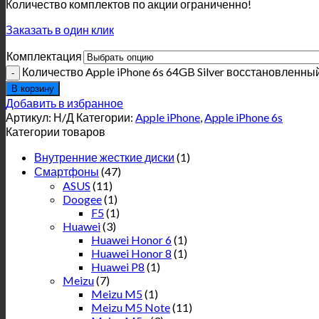
Количество комплектов по акции ограниченно!
Заказать в один клик
Комплектация
Количество Apple iPhone 6s 64GB Silver восстановленны
В корзину
Добавить в избранное
Артикул:
Н/Д
Категории:
Apple iPhone
,
Apple iPhone 6s
Категории товаров
Внутренние жесткие диски
(1)
Смартфоны
(47)
ASUS
(11)
Doogee
(1)
F5
(1)
Huawei
(3)
Huawei Honor 6
(1)
Huawei Honor 8
(1)
Huawei P8
(1)
Meizu
(7)
Meizu M5
(1)
Meizu M5 Note
(11)