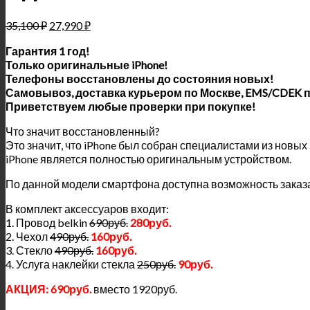
35,100
₽
27,990
₽
Гарантия 1 год!
Только оригинальные iPhone!
Телефоны восстановлены до состояния новых!
Самовывоз, доставка курьером по Москве, EMS/CDEK п
Приветствуем любые проверки при покупке!
Что значит восстановленный?
Это значит, что iPhone был собран специалистами из новы
iPhone является полностью оригинальным устройством.
По данной модели смартфона доступна возможность заказ
В комплект аксессуаров входит:
1. Провод belkin
690руб.
280руб.
2. Чехол
490руб.
160руб.
3. Стекло
490руб.
160руб.
4. Услуга наклейки стекла
250руб.
90руб.
АКЦИЯ: 690руб.
вместо 1920руб.