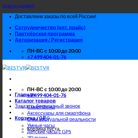
Skip to content
Доставляем заказы по всей России!
Сотрудничество (опт. прайс)
Партнёрская программа
Авторизация / Регистрация
ПН-ВС с 10:00 до 20:00
+7 499 404-01-76
ПН-ВС с 10:00 до 20:00
Главная
+7 499 404-01-76
Каталог товаров
Заказать бесплатный звонок
Смартфоны
Аксессуары для смартфона
Корзина /
0
₽
0
Очки виртуальной реальности
Умные часы
Корзина пуста.
Детские часы с GPS
3D ручки