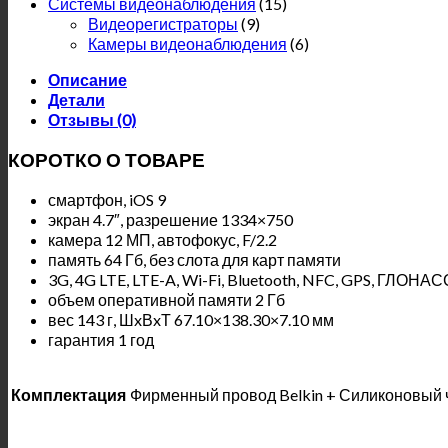
Системы видеонаблюдения
(15)
Видеорегистраторы
(9)
Камеры видеонаблюдения
(6)
Описание
Детали
Отзывы (0)
КОРОТКО О ТОВАРЕ
смартфон, iOS 9
экран 4.7″, разрешение 1334×750
камера 12 МП, автофокус, F/2.2
память 64 Гб, без слота для карт памяти
3G, 4G LTE, LTE-A, Wi-Fi, Bluetooth, NFC, GPS, ГЛОНАС
объем оперативной памяти 2 Гб
вес 143 г, ШxВxТ 67.10×138.30×7.10 мм
гарантия 1 год
Комплектация
Фирменный провод Belkin + Силиконовый ч