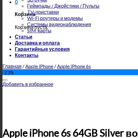
0
Геймпады / Джойстики / Пульты
TV-приставки
Корзина
Wi-Fi роутеры и модемы
Системы видеонаблюдения
Корзина пуста.
SIM-карты
Статьи
Доставка и оплата
Гарантийные условия
Контакты
Главная
/
Apple iPhone
/
Apple iPhone 6s
-23%
Добавить в избранное
Apple iPhone 6s 64GB Silver