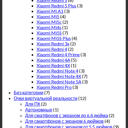
Xiaomi Redmi 5
(6)
Xiaomi Redmi 5 Plus
(3)
Xiaomi Mi A1
(3)
Xiaomi Mi5
(4)
Xiaomi Mi5c
(2)
Xiaomi Mi4s
(1)
Xiaomi Mi5S
(7)
Xiaomi Mi5S Plus
(4)
Xiaomi Redmi 3x
(2)
Xiaomi Redmi 4
(2)
Xiaomi Redmi 4 Prime
(3)
Xiaomi Redmi 4A
(5)
Xiaomi Redmi 4X
(1)
Xiaomi Redmi Note 4
(3)
Xiaomi Redmi Note 4X
(7)
Xiaomi Redmi Note 5A
(3)
Xiaomi Redmi Pro
(3)
Без категории
(7)
Очки виртуальной реальности
(12)
Для ПК
(2)
Автономные
(1)
Для сматфонов с экраном до 6.4 дюйма
(2)
Для смартфонов с экраном 6 дюймов
(4)
Для смартфонов с экраном от 5.5 дюймов
(9)