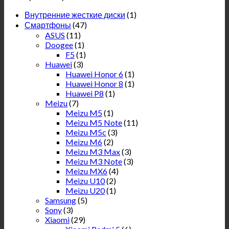
Внутренние жесткие диски
(1)
Смартфоны
(47)
ASUS
(11)
Doogee
(1)
F5
(1)
Huawei
(3)
Huawei Honor 6
(1)
Huawei Honor 8
(1)
Huawei P8
(1)
Meizu
(7)
Meizu M5
(1)
Meizu M5 Note
(11)
Meizu M5c
(3)
Meizu M6
(2)
Meizu M3 Max
(3)
Meizu M3 Note
(3)
Meizu MX6
(4)
Meizu U10
(2)
Meizu U20
(1)
Samsung
(5)
Sony
(3)
Xiaomi
(29)