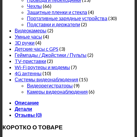
Чехлы
(66)
Защитные пленки и стекла
(4)
Портативные зарядные устройства
(30)
Подставки и держатели
(2)
Видеокамеры
(2)
Умные часы
(4)
3D ручки
(4)
Детские часы с GPS
(3)
Геймпады / Джойстики / Пульты
(2)
TV-приставки
(2)
Wi-Fi роутеры и модемы
(7)
4G антенны
(10)
Системы видеонаблюдения
(15)
Видеорегистраторы
(9)
Камеры видеонаблюдения
(6)
Описание
Детали
Отзывы (0)
КОРОТКО О ТОВАРЕ