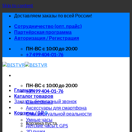
Skip to content
Доставляем заказы по всей России!
Сотрудничество (опт. прайс)
Партнёрская программа
Авторизация / Регистрация
ПН-ВС с 10:00 до 20:00
+7 499 404-01-76
ПН-ВС с 10:00 до 20:00
Главная
+7 499 404-01-76
Каталог товаров
Заказать бесплатный звонок
Смартфоны
Аксессуары для смартфона
Корзина /
0
₽
0
Очки виртуальной реальности
Умные часы
Корзина пуста.
Детские часы с GPS
3D ручки