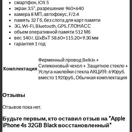
смартфон, iOS 5
экран 3.5″, разрешение 960×640
камера 8 МП, автофокус, F/2.4
память 32 Гб, без слота для карт памяти
3G, Wi-Fi, Bluetooth, GPS, ГЛОНАСС
объем оперативной памяти 512 Мб
вес 140 г, ШxВxТ 58.60×115.20×9.30 мм
гарантия 1 год
Фирменный провод Belkin +
Силиконовый чехол + Защитное стекло +
Комплектация
Услуга наклейки стекла АКЦИЯ: 690руб.
вместо 1920руб., Обычная комплектация
Отзывы
Отзывов пока нет.
Будьте первым, кто оставил отзыв на “Apple
iPhone 4s 32GB Black восстановленный”