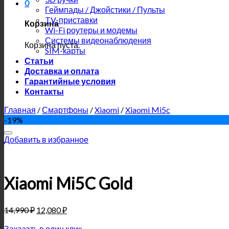
0
Геймпады / Джойстики / Пульты
TV-приставки
Корзина
Wi-Fi роутеры и модемы
Системы видеонаблюдения
Корзина пуста.
SIM-карты
Статьи
Доставка и оплата
Гарантийные условия
Контакты
Главная
/
Смартфоны
/
Xiaomi
/
Xiaomi Mi5c
-19%
Добавить в избранное
Xiaomi Mi5C Gold
14,990
₽
12,080
₽
Заказать в один клик