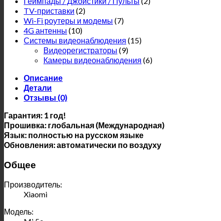
Геймпады / Джойстики / Пульты
(2)
TV-приставки
(2)
Wi-Fi роутеры и модемы
(7)
4G антенны
(10)
Системы видеонаблюдения
(15)
Видеорегистраторы
(9)
Камеры видеонаблюдения
(6)
Описание
Детали
Отзывы (0)
Гарантия: 1 год!
Прошивка: глобальная (Международная)
Язык: полностью на русском языке
Обновления: автоматически по воздуху
Общее
Производитель:
Xiaomi
Модель: