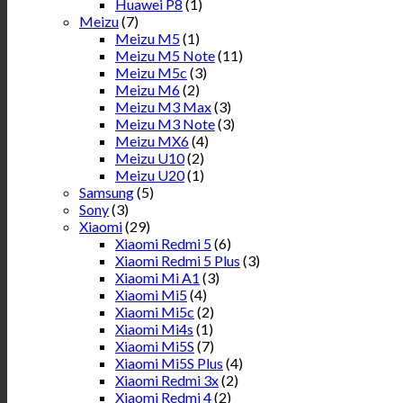
Huawei P8
(1)
Meizu
(7)
Meizu M5
(1)
Meizu M5 Note
(11)
Meizu M5c
(3)
Meizu M6
(2)
Meizu M3 Max
(3)
Meizu M3 Note
(3)
Meizu MX6
(4)
Meizu U10
(2)
Meizu U20
(1)
Samsung
(5)
Sony
(3)
Xiaomi
(29)
Xiaomi Redmi 5
(6)
Xiaomi Redmi 5 Plus
(3)
Xiaomi Mi A1
(3)
Xiaomi Mi5
(4)
Xiaomi Mi5c
(2)
Xiaomi Mi4s
(1)
Xiaomi Mi5S
(7)
Xiaomi Mi5S Plus
(4)
Xiaomi Redmi 3x
(2)
Xiaomi Redmi 4
(2)