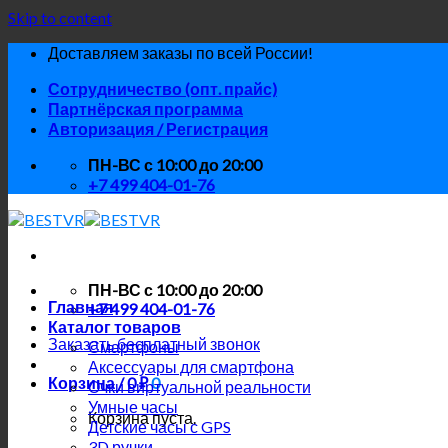
Skip to content
Доставляем заказы по всей России!
Сотрудничество (опт. прайс)
Партнёрская программа
Авторизация / Регистрация
ПН-ВС с 10:00 до 20:00
+7 499 404-01-76
ПН-ВС с 10:00 до 20:00
Главная
+7 499 404-01-76
Каталог товаров
Заказать бесплатный звонок
Смартфоны
Аксессуары для смартфона
Корзина /
0
₽
0
Очки виртуальной реальности
Умные часы
Корзина пуста.
Детские часы с GPS
3D ручки