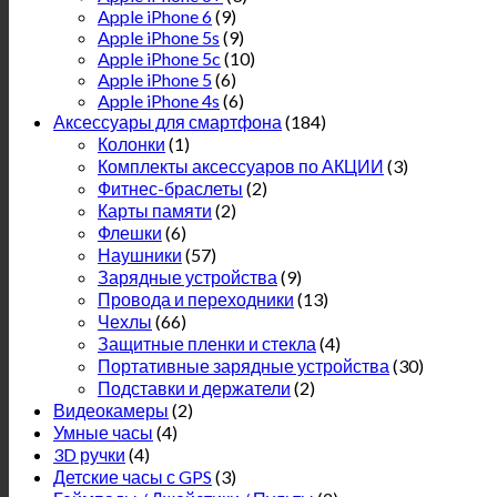
Apple iPhone 6
(9)
Apple iPhone 5s
(9)
Apple iPhone 5c
(10)
Apple iPhone 5
(6)
Apple iPhone 4s
(6)
Аксессуары для смартфона
(184)
Колонки
(1)
Комплекты аксессуаров по АКЦИИ
(3)
Фитнес-браслеты
(2)
Карты памяти
(2)
Флешки
(6)
Наушники
(57)
Зарядные устройства
(9)
Провода и переходники
(13)
Чехлы
(66)
Защитные пленки и стекла
(4)
Портативные зарядные устройства
(30)
Подставки и держатели
(2)
Видеокамеры
(2)
Умные часы
(4)
3D ручки
(4)
Детские часы с GPS
(3)