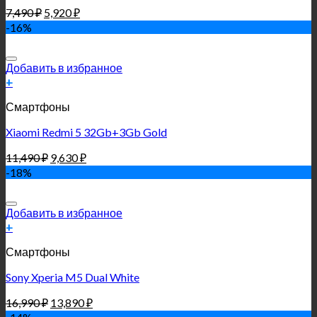
7,490
₽
5,920
₽
-16%
Добавить в избранное
+
Смартфоны
Xiaomi Redmi 5 32Gb+3Gb Gold
11,490
₽
9,630
₽
-18%
Добавить в избранное
+
Смартфоны
Sony Xperia M5 Dual White
16,990
₽
13,890
₽