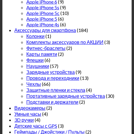
Apple iPhone 6
(9)
Apple iPhone 5s
(9)
Apple iPhone 5c
(10)
Apple iPhone 5
(6)
Apple iPhone 4s
(6)
Аксессуары для смартфона
(184)
Колонки
(1)
Комплекты аксессуаров по АКЦИИ
(3)
Фитнес-браслеты
(2)
Карты памяти
(2)
Флешки
(6)
Наушники
(57)
Зарядные устройства
(9)
Провода и переходники
(13)
Чехлы
(66)
Защитные пленки и стекла
(4)
Портативные зарядные устройства
(30)
Подставки и держатели
(2)
Видеокамеры
(2)
Умные часы
(4)
3D ручки
(4)
Детские часы с GPS
(3)
Геймпады / Джойстики / Пульты
(2)