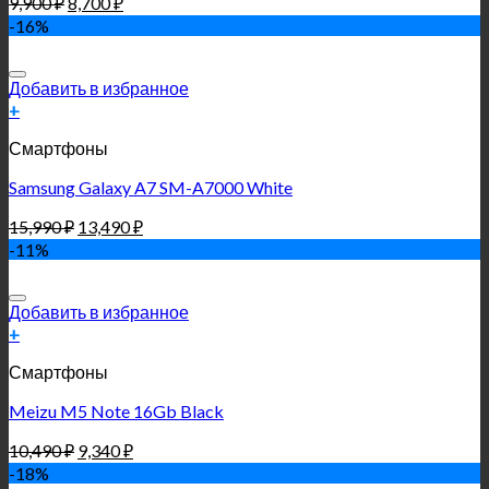
9,900
₽
8,700
₽
-16%
Добавить в избранное
+
Смартфоны
Samsung Galaxy A7 SM-A7000 White
15,990
₽
13,490
₽
-11%
Добавить в избранное
+
Смартфоны
Meizu M5 Note 16Gb Black
10,490
₽
9,340
₽
-18%