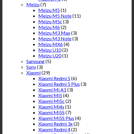
Meizu
(7)
Meizu M5
(1)
Meizu M5 Note
(11)
Meizu M5c
(3)
Meizu M6
(2)
Meizu M3 Max
(3)
Meizu M3 Note
(3)
Meizu MX6
(4)
Meizu U10
(2)
Meizu U20
(1)
Samsung
(5)
Sony
(3)
Xiaomi
(29)
Xiaomi Redmi 5
(6)
Xiaomi Redmi 5 Plus
(3)
Xiaomi Mi A1
(3)
Xiaomi Mi5
(4)
Xiaomi Mi5c
(2)
Xiaomi Mi4s
(1)
Xiaomi Mi5S
(7)
Xiaomi Mi5S Plus
(4)
Xiaomi Redmi 3x
(2)
Xiaomi Redmi 4
(2)