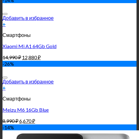
-14%
Добавить в избранное
+
Смартфоны
Xiaomi Mi A1 64Gb Gold
14,990
₽
12,880
₽
-26%
Добавить в избранное
+
Смартфоны
Meizu M6 16Gb Blue
8,990
₽
6,670
₽
-14%