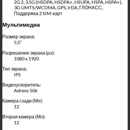
2G 2, 3.5G (HSDPA, HSDPA+, HSUPA, HSPA, HSPA+),
3G UMTS/WCDMA, GPS, IrDA, ГЛОНАСС,
Поддержка 2 SIM-карт
Мультимедиа
Размер экрана:
5,5″
Разрешение экрана (px):
1080 x 1920
Тип экрана:
IPS
Видеоускоритель:
Adreno 506
Камера сзади (Мп):
12
Вторая камера (Мп):
12