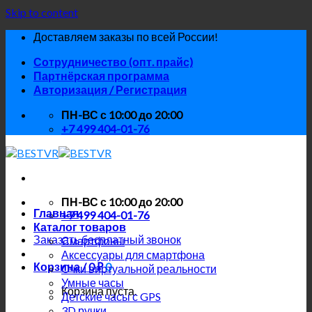
Skip to content
Доставляем заказы по всей России!
Сотрудничество (опт. прайс)
Партнёрская программа
Авторизация / Регистрация
ПН-ВС с 10:00 до 20:00
+7 499 404-01-76
ПН-ВС с 10:00 до 20:00
Главная
+7 499 404-01-76
Каталог товаров
Заказать бесплатный звонок
Смартфоны
Аксессуары для смартфона
Корзина /
0
₽
0
Очки виртуальной реальности
Умные часы
Корзина пуста.
Детские часы с GPS
3D ручки