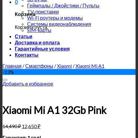
0
Геймпады / Джойстики / Пульты
TV-приставки
Корзина
Wi-Fi роутеры и модемы
Системы видеонаблюдения
Корзина пуста.
SIM-карты
Статьи
Доставка и оплата
Гарантийные условия
Контакты
Главная
/
Смартфоны
/
Xiaomi
/
Xiaomi Mi A1
-13%
Добавить в избранное
Xiaomi Mi A1 32Gb Pink
14,490
₽
12,650
₽
Гарантия: 1 год!