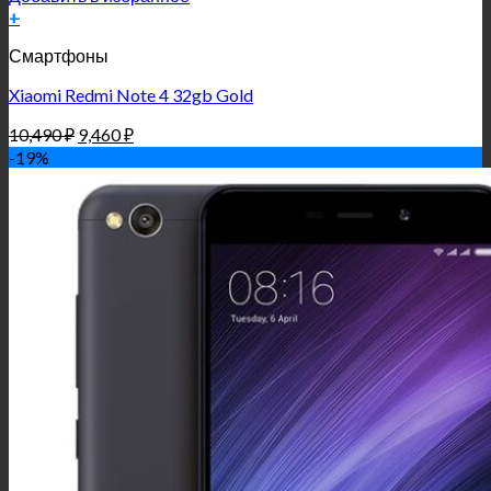
+
Смартфоны
Xiaomi Redmi Note 4 32gb Gold
10,490
₽
9,460
₽
-19%