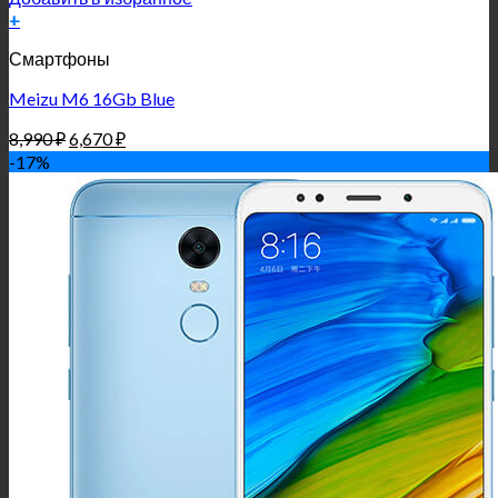
+
Смартфоны
Meizu M6 16Gb Blue
8,990
₽
6,670
₽
-17%