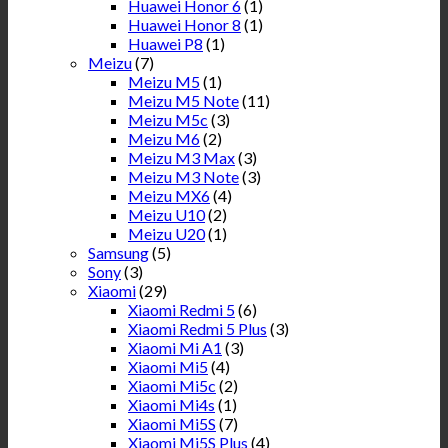
Huawei Honor 6
(1)
Huawei Honor 8
(1)
Huawei P8
(1)
Meizu
(7)
Meizu M5
(1)
Meizu M5 Note
(11)
Meizu M5c
(3)
Meizu M6
(2)
Meizu M3 Max
(3)
Meizu M3 Note
(3)
Meizu MX6
(4)
Meizu U10
(2)
Meizu U20
(1)
Samsung
(5)
Sony
(3)
Xiaomi
(29)
Xiaomi Redmi 5
(6)
Xiaomi Redmi 5 Plus
(3)
Xiaomi Mi A1
(3)
Xiaomi Mi5
(4)
Xiaomi Mi5c
(2)
Xiaomi Mi4s
(1)
Xiaomi Mi5S
(7)
Xiaomi Mi5S Plus
(4)