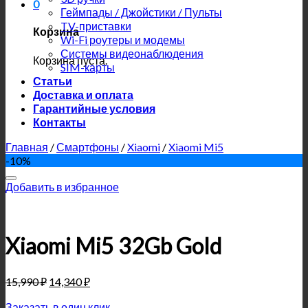
0
Геймпады / Джойстики / Пульты
TV-приставки
Корзина
Wi-Fi роутеры и модемы
Системы видеонаблюдения
Корзина пуста.
SIM-карты
Статьи
Доставка и оплата
Гарантийные условия
Контакты
Главная
/
Смартфоны
/
Xiaomi
/
Xiaomi Mi5
-10%
Добавить в избранное
Xiaomi Mi5 32Gb Gold
15,990
₽
14,340
₽
Заказать в один клик