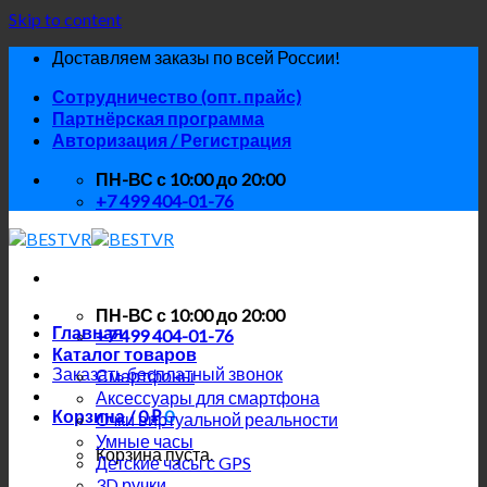
Skip to content
Доставляем заказы по всей России!
Сотрудничество (опт. прайс)
Партнёрская программа
Авторизация / Регистрация
ПН-ВС с 10:00 до 20:00
+7 499 404-01-76
ПН-ВС с 10:00 до 20:00
Главная
+7 499 404-01-76
Каталог товаров
Заказать бесплатный звонок
Смартфоны
Аксессуары для смартфона
Корзина /
0
₽
0
Очки виртуальной реальности
Умные часы
Корзина пуста.
Детские часы с GPS
3D ручки