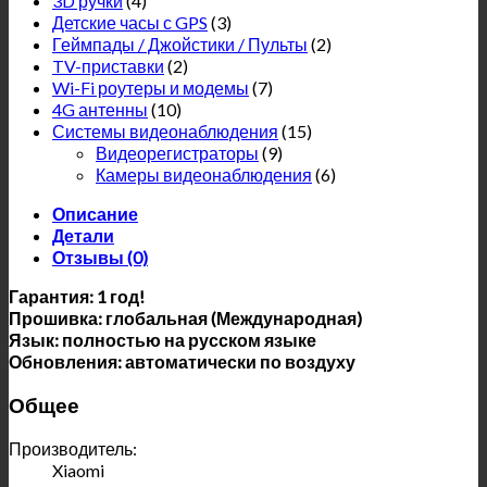
3D ручки
(4)
Детские часы с GPS
(3)
Геймпады / Джойстики / Пульты
(2)
TV-приставки
(2)
Wi-Fi роутеры и модемы
(7)
4G антенны
(10)
Системы видеонаблюдения
(15)
Видеорегистраторы
(9)
Камеры видеонаблюдения
(6)
Описание
Детали
Отзывы (0)
Гарантия: 1 год!
Прошивка: глобальная (Международная)
Язык: полностью на русском языке
Обновления: автоматически по воздуху
Общее
Производитель:
Xiaomi