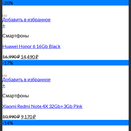
-20%
Добавить в избранное
+
Смартфоны
Huawei Honor 6 16Gb Black
16,990
₽
14,490
₽
-17%
Добавить в избранное
+
Смартфоны
Xiaomi Redmi Note 4X 32Gb+3Gb Pink
10,990
₽
9,170
₽
-14%