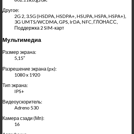
Другое:
2G 2, 3.5G (HSDPA, HSDPA+, HSUPA, HSPA, HSPA+),
3G UMTS/WCDMA, GPS, IrDA, NFC, ГЛОНАСС,
Поддержка 2 SIM-карт
Мультимедиа
Размер экрана:
5,15″
Разрешение экрана (px):
1080 x 1920
Тип экрана:
IPS+
Видеоускоритель:
Adreno 530
Камера сзади (Мп):
16