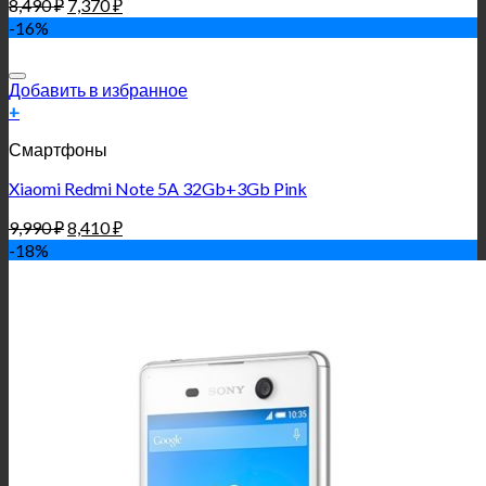
8,490
₽
7,370
₽
-16%
Добавить в избранное
+
Смартфоны
Xiaomi Redmi Note 5A 32Gb+3Gb Pink
9,990
₽
8,410
₽
-18%