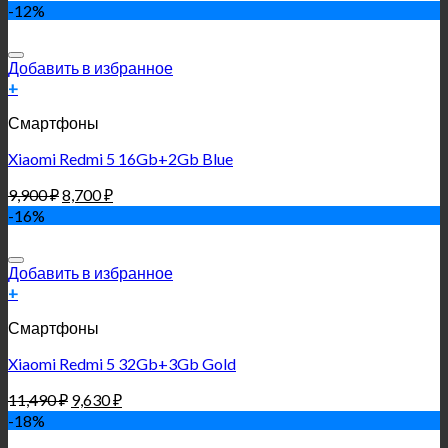
-12%
Добавить в избранное
+
Смартфоны
Xiaomi Redmi 5 16Gb+2Gb Blue
9,900
₽
8,700
₽
-16%
Добавить в избранное
+
Смартфоны
Xiaomi Redmi 5 32Gb+3Gb Gold
11,490
₽
9,630
₽
-18%