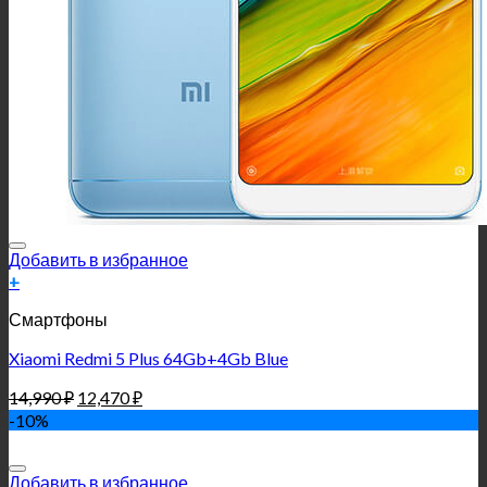
Добавить в избранное
+
Смартфоны
Xiaomi Redmi 5 Plus 64Gb+4Gb Blue
14,990
₽
12,470
₽
-10%
Добавить в избранное