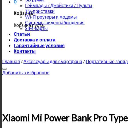
0
Геймпады / Джойстики / Пульты
TV-приставки
Корзина
Wi-Fi роутеры и модемы
Системы видеонаблюдения
Корзина пуста.
SIM-карты
Статьи
Доставка и оплата
Гарантийные условия
Контакты
Главная
/
Аксессуары для смартфона
/
Портативные заряд
Добавить в избранное
Xiaomi Mi Power Bank Pro Typ