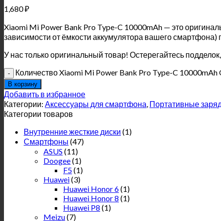
1,680
₽
Xiaomi Mi Power Bank Pro Type-C 10000mAh — это оригиналь
зависимости от ёмкости аккумулятора вашего смартфона) 
У нас только оригинальный товар! Остерегайтесь подделок,
Количество Xiaomi Mi Power Bank Pro Type-C 10000mAh Q
В корзину
Добавить в избранное
Категории:
Аксессуары для смартфона
,
Портативные заряд
Категории товаров
Внутренние жесткие диски
(1)
Смартфоны
(47)
ASUS
(11)
Doogee
(1)
F5
(1)
Huawei
(3)
Huawei Honor 6
(1)
Huawei Honor 8
(1)
Huawei P8
(1)
Meizu
(7)