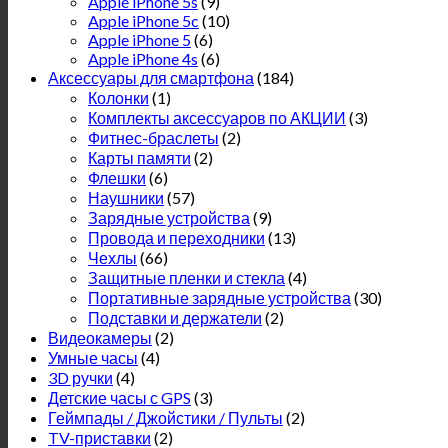
Apple iPhone 5s
(9)
Apple iPhone 5c
(10)
Apple iPhone 5
(6)
Apple iPhone 4s
(6)
Аксессуары для смартфона
(184)
Колонки
(1)
Комплекты аксессуаров по АКЦИИ
(3)
Фитнес-браслеты
(2)
Карты памяти
(2)
Флешки
(6)
Наушники
(57)
Зарядные устройства
(9)
Провода и переходники
(13)
Чехлы
(66)
Защитные пленки и стекла
(4)
Портативные зарядные устройства
(30)
Подставки и держатели
(2)
Видеокамеры
(2)
Умные часы
(4)
3D ручки
(4)
Детские часы с GPS
(3)
Геймпады / Джойстики / Пульты
(2)
TV-приставки
(2)