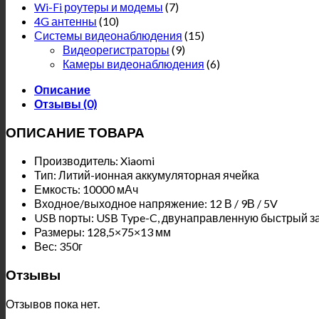
Wi-Fi роутеры и модемы
(7)
4G антенны
(10)
Системы видеонаблюдения
(15)
Видеорегистраторы
(9)
Камеры видеонаблюдения
(6)
Описание
Отзывы (0)
ОПИСАНИЕ ТОВАРА
Производитель: Xiaomi
Тип: Литий-ионная аккумуляторная ячейка
Емкость: 10000 мАч
Входное/выходное напряжение: 12 В / 9В / 5V
USB порты: USB Type-C, двунаправленную быстрый з
Размеры: 128,5×75×13 мм
Вес: 350г
Отзывы
Отзывов пока нет.