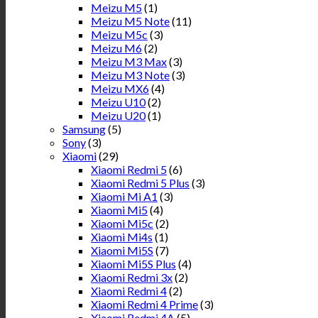
Meizu M5
(1)
Meizu M5 Note
(11)
Meizu M5c
(3)
Meizu M6
(2)
Meizu M3 Max
(3)
Meizu M3 Note
(3)
Meizu MX6
(4)
Meizu U10
(2)
Meizu U20
(1)
Samsung
(5)
Sony
(3)
Xiaomi
(29)
Xiaomi Redmi 5
(6)
Xiaomi Redmi 5 Plus
(3)
Xiaomi Mi A1
(3)
Xiaomi Mi5
(4)
Xiaomi Mi5c
(2)
Xiaomi Mi4s
(1)
Xiaomi Mi5S
(7)
Xiaomi Mi5S Plus
(4)
Xiaomi Redmi 3x
(2)
Xiaomi Redmi 4
(2)
Xiaomi Redmi 4 Prime
(3)
Xiaomi Redmi 4A
(5)