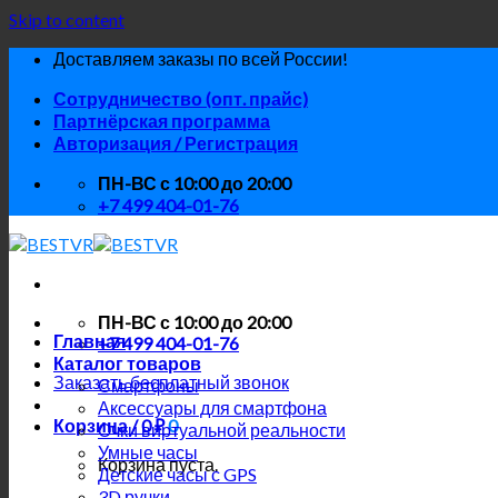
Skip to content
Доставляем заказы по всей России!
Сотрудничество (опт. прайс)
Партнёрская программа
Авторизация / Регистрация
ПН-ВС с 10:00 до 20:00
+7 499 404-01-76
ПН-ВС с 10:00 до 20:00
Главная
+7 499 404-01-76
Каталог товаров
Заказать бесплатный звонок
Смартфоны
Аксессуары для смартфона
Корзина /
0
₽
0
Очки виртуальной реальности
Умные часы
Корзина пуста.
Детские часы с GPS
3D ручки