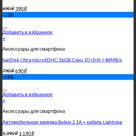
490
₽
390
₽
-13%
Добавить в избранное
+
Аксессуары для смартфона
SanDisk Ultra microSDHC 16GB Class 10 UHS-I 48MB/s
790
₽
690
₽
-14%
Добавить в избранное
+
Аксессуары для смартфона
Автомобильная зарядка Belkin 2.1A + кабель Lightning
1,390
₽
1,190
₽