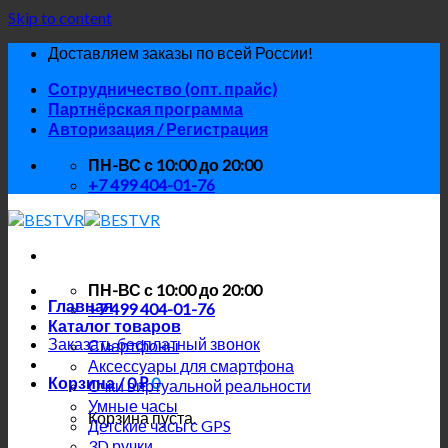
Skip to content
Доставляем заказы по всей России!
Сотрудничество (опт. прайс)
Партнёрская программа
Авторизация / Регистрация
ПН-ВС с 10:00 до 20:00
+7 499 404-01-76
ПН-ВС с 10:00 до 20:00
Главная
+7 499 404-01-76
Каталог товаров
Заказать бесплатный звонок
Смартфоны
Аксессуары для смартфона
Корзина /
0
₽
0
Очки виртуальной реальности
Умные часы
Корзина пуста.
Детские часы с GPS
3D ручки