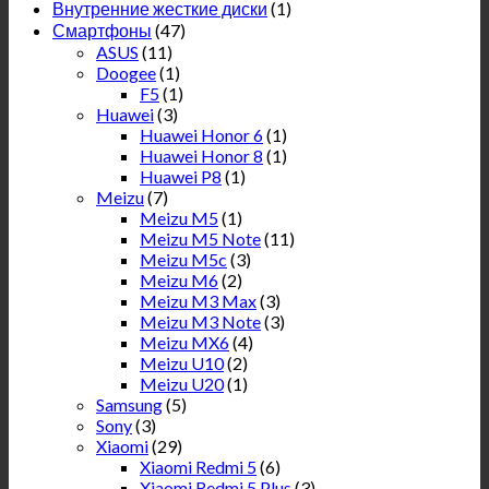
Внутренние жесткие диски
(1)
Смартфоны
(47)
ASUS
(11)
Doogee
(1)
F5
(1)
Huawei
(3)
Huawei Honor 6
(1)
Huawei Honor 8
(1)
Huawei P8
(1)
Meizu
(7)
Meizu M5
(1)
Meizu M5 Note
(11)
Meizu M5c
(3)
Meizu M6
(2)
Meizu M3 Max
(3)
Meizu M3 Note
(3)
Meizu MX6
(4)
Meizu U10
(2)
Meizu U20
(1)
Samsung
(5)
Sony
(3)
Xiaomi
(29)
Xiaomi Redmi 5
(6)
Xiaomi Redmi 5 Plus
(3)