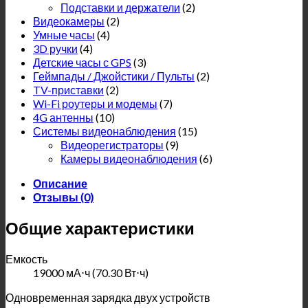
Подставки и держатели
(2)
Видеокамеры
(2)
Умные часы
(4)
3D ручки
(4)
Детские часы с GPS
(3)
Геймпады / Джойстики / Пульты
(2)
TV-приставки
(2)
Wi-Fi роутеры и модемы
(7)
4G антенны
(10)
Системы видеонаблюдения
(15)
Видеорегистраторы
(9)
Камеры видеонаблюдения
(6)
Описание
Отзывы (0)
Общие характеристики
Емкость
19000 мА⋅ч (70.30 Вт⋅ч)
Одновременная зарядка двух устройств