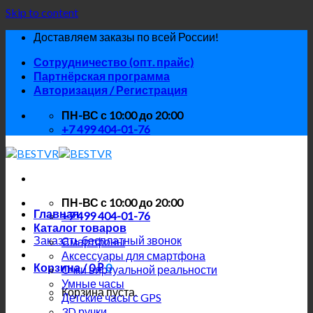
Skip to content
Доставляем заказы по всей России!
Сотрудничество (опт. прайс)
Партнёрская программа
Авторизация / Регистрация
ПН-ВС с 10:00 до 20:00
+7 499 404-01-76
ПН-ВС с 10:00 до 20:00
Главная
+7 499 404-01-76
Каталог товаров
Заказать бесплатный звонок
Смартфоны
Аксессуары для смартфона
Корзина /
0
₽
0
Очки виртуальной реальности
Умные часы
Корзина пуста.
Детские часы с GPS
3D ручки