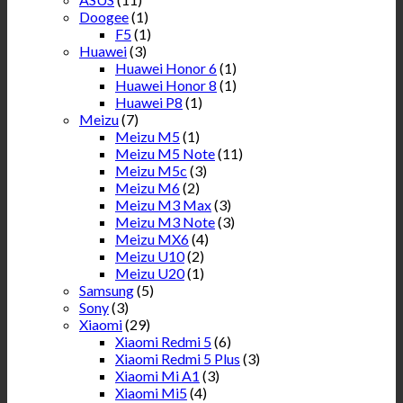
Doogee
(1)
F5
(1)
Huawei
(3)
Huawei Honor 6
(1)
Huawei Honor 8
(1)
Huawei P8
(1)
Meizu
(7)
Meizu M5
(1)
Meizu M5 Note
(11)
Meizu M5c
(3)
Meizu M6
(2)
Meizu M3 Max
(3)
Meizu M3 Note
(3)
Meizu MX6
(4)
Meizu U10
(2)
Meizu U20
(1)
Samsung
(5)
Sony
(3)
Xiaomi
(29)
Xiaomi Redmi 5
(6)
Xiaomi Redmi 5 Plus
(3)
Xiaomi Mi A1
(3)
Xiaomi Mi5
(4)