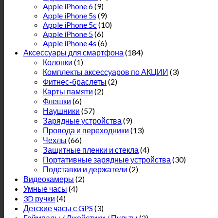
Apple iPhone 6
(9)
Apple iPhone 5s
(9)
Apple iPhone 5c
(10)
Apple iPhone 5
(6)
Apple iPhone 4s
(6)
Аксессуары для смартфона
(184)
Колонки
(1)
Комплекты аксессуаров по АКЦИИ
(3)
Фитнес-браслеты
(2)
Карты памяти
(2)
Флешки
(6)
Наушники
(57)
Зарядные устройства
(9)
Провода и переходники
(13)
Чехлы
(66)
Защитные пленки и стекла
(4)
Портативные зарядные устройства
(30)
Подставки и держатели
(2)
Видеокамеры
(2)
Умные часы
(4)
3D ручки
(4)
Детские часы с GPS
(3)
Геймпады / Джойстики / Пульты
(2)