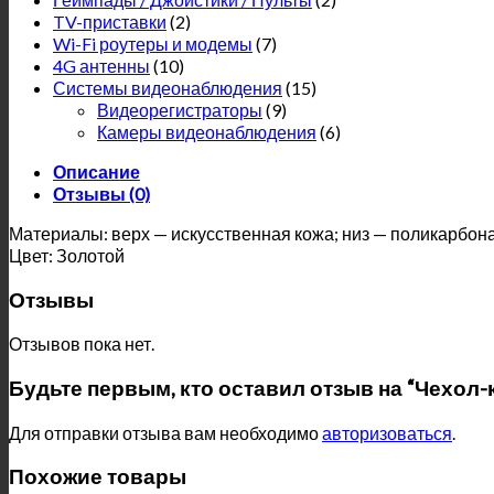
TV-приставки
(2)
Wi-Fi роутеры и модемы
(7)
4G антенны
(10)
Системы видеонаблюдения
(15)
Видеорегистраторы
(9)
Камеры видеонаблюдения
(6)
Описание
Отзывы (0)
Материалы: верх — искусственная кожа; низ — поликарбон
Цвет: Золотой
Отзывы
Отзывов пока нет.
Будьте первым, кто оставил отзыв на “Чехол-кни
Для отправки отзыва вам необходимо
авторизоваться
.
Похожие товары