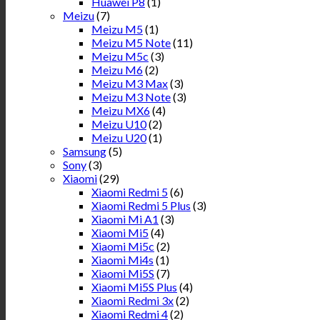
Huawei P8
(1)
Meizu
(7)
Meizu M5
(1)
Meizu M5 Note
(11)
Meizu M5c
(3)
Meizu M6
(2)
Meizu M3 Max
(3)
Meizu M3 Note
(3)
Meizu MX6
(4)
Meizu U10
(2)
Meizu U20
(1)
Samsung
(5)
Sony
(3)
Xiaomi
(29)
Xiaomi Redmi 5
(6)
Xiaomi Redmi 5 Plus
(3)
Xiaomi Mi A1
(3)
Xiaomi Mi5
(4)
Xiaomi Mi5c
(2)
Xiaomi Mi4s
(1)
Xiaomi Mi5S
(7)
Xiaomi Mi5S Plus
(4)
Xiaomi Redmi 3x
(2)
Xiaomi Redmi 4
(2)