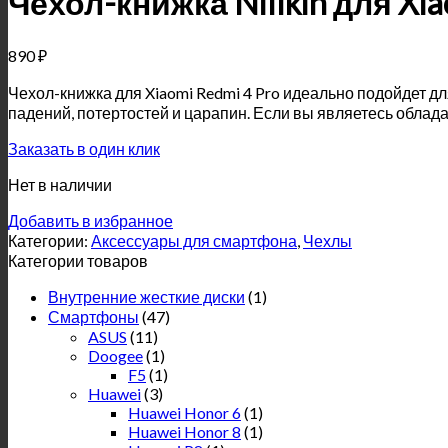
Чехол-книжка Nillkin для Xia
890
₽
Чехол-книжка для Xiaomi Redmi 4 Pro идеально подойдет 
падений, потертостей и царапин. Если вы являетесь обладат
Заказать в один клик
Нет в наличии
Добавить в избранное
Категории:
Аксессуары для смартфона
,
Чехлы
Категории товаров
Внутренние жесткие диски
(1)
Смартфоны
(47)
ASUS
(11)
Doogee
(1)
F5
(1)
Huawei
(3)
Huawei Honor 6
(1)
Huawei Honor 8
(1)