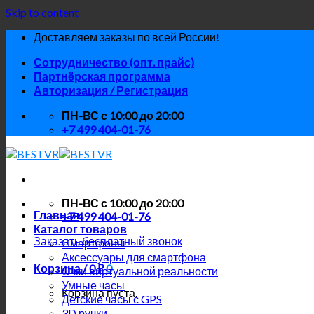
Skip to content
Доставляем заказы по всей России!
Сотрудничество (опт. прайс)
Партнёрская программа
Авторизация / Регистрация
ПН-ВС с 10:00 до 20:00
+7 499 404-01-76
ПН-ВС с 10:00 до 20:00
Главная
+7 499 404-01-76
Каталог товаров
Заказать бесплатный звонок
Смартфоны
Аксессуары для смартфона
Корзина /
0
₽
0
Очки виртуальной реальности
Умные часы
Корзина пуста.
Детские часы с GPS
3D ручки