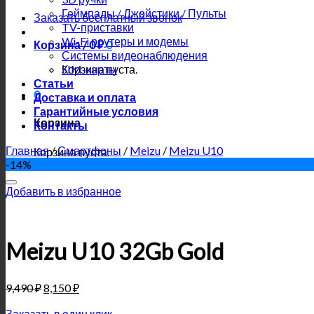
Геймпады / Джойстики / Пульты
Заказать бесплатный звонок
TV-приставки
Wi-Fi роутеры и модемы
Корзина /
0
₽
0
Системы видеонаблюдения
Корзина пуста.
SIM-карты
Статьи
0
Доставка и оплата
Гарантийные условия
Корзина
Контакты
Главная
/
Смартфоны
/
Meizu
/
Meizu U10
Корзина пуста.
-14%
Добавить в избранное
Meizu U10 32Gb Gold
9,490
₽
8,150
₽
Заказать в один клик