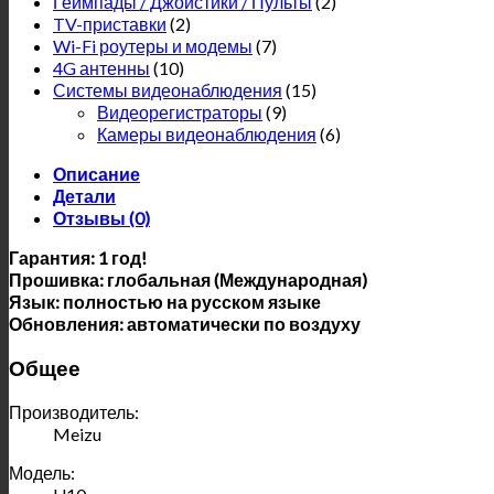
Геймпады / Джойстики / Пульты
(2)
TV-приставки
(2)
Wi-Fi роутеры и модемы
(7)
4G антенны
(10)
Системы видеонаблюдения
(15)
Видеорегистраторы
(9)
Камеры видеонаблюдения
(6)
Описание
Детали
Отзывы (0)
Гарантия: 1 год!
Прошивка: глобальная (Международная)
Язык: полностью на русском языке
Обновления: автоматически по воздуху
Общее
Производитель:
Meizu
Модель: