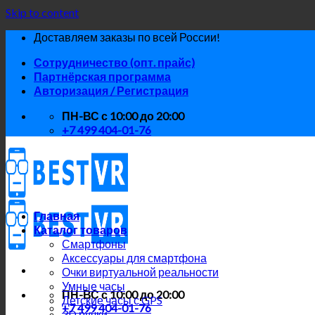
Skip to content
Доставляем заказы по всей России!
Сотрудничество (опт. прайс)
Партнёрская программа
Авторизация / Регистрация
ПН-ВС с 10:00 до 20:00
+7 499 404-01-76
Главная
Каталог товаров
Смартфоны
Аксессуары для смартфона
Очки виртуальной реальности
Умные часы
ПН-ВС с 10:00 до 20:00
Детские часы с GPS
+7 499 404-01-76
3D ручки