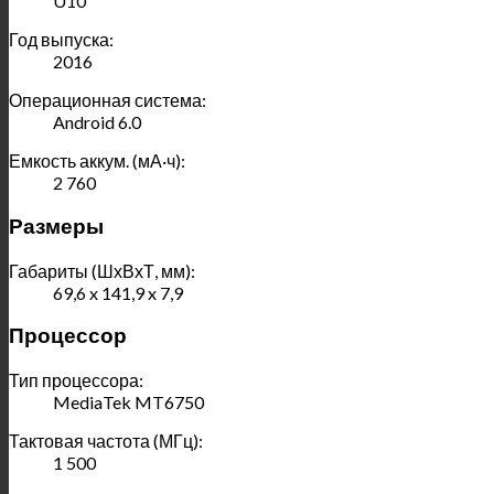
U10
Год выпуска:
2016
Операционная система:
Android 6.0
Емкость аккум. (мА·ч):
2 760
Размеры
Габариты (ШхВхТ, мм):
69,6 x 141,9 x 7,9
Процессор
Тип процессора:
MediaTek MT6750
Тактовая частота (МГц):
1 500