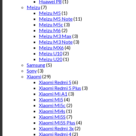
Huawei P8
(1)
Meizu
(7)
Meizu M5
(1)
Meizu M5 Note
(11)
Meizu M5c
(3)
Meizu M6
(2)
Meizu M3 Max
(3)
Meizu M3 Note
(3)
Meizu MX6
(4)
Meizu U10
(2)
Meizu U20
(1)
Samsung
(5)
Sony
(3)
Xiaomi
(29)
Xiaomi Redmi 5
(6)
Xiaomi Redmi 5 Plus
(3)
Xiaomi Mi A1
(3)
Xiaomi Mi5
(4)
Xiaomi Mi5c
(2)
Xiaomi Mi4s
(1)
Xiaomi Mi5S
(7)
Xiaomi Mi5S Plus
(4)
Xiaomi Redmi 3x
(2)
Xiaomi Redmi 4
(2)