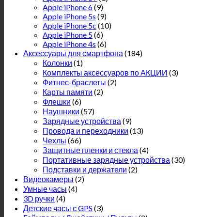
Apple iPhone 6
(9)
Apple iPhone 5s
(9)
Apple iPhone 5c
(10)
Apple iPhone 5
(6)
Apple iPhone 4s
(6)
Аксессуары для смартфона
(184)
Колонки
(1)
Комплекты аксессуаров по АКЦИИ
(3)
Фитнес-браслеты
(2)
Карты памяти
(2)
Флешки
(6)
Наушники
(57)
Зарядные устройства
(9)
Провода и переходники
(13)
Чехлы
(66)
Защитные пленки и стекла
(4)
Портативные зарядные устройства
(30)
Подставки и держатели
(2)
Видеокамеры
(2)
Умные часы
(4)
3D ручки
(4)
Детские часы с GPS
(3)