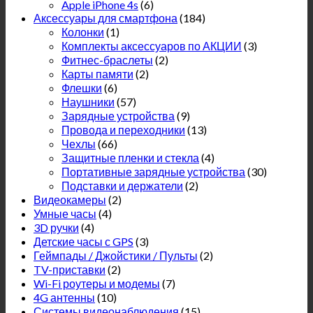
Apple iPhone 4s
(6)
Аксессуары для смартфона
(184)
Колонки
(1)
Комплекты аксессуаров по АКЦИИ
(3)
Фитнес-браслеты
(2)
Карты памяти
(2)
Флешки
(6)
Наушники
(57)
Зарядные устройства
(9)
Провода и переходники
(13)
Чехлы
(66)
Защитные пленки и стекла
(4)
Портативные зарядные устройства
(30)
Подставки и держатели
(2)
Видеокамеры
(2)
Умные часы
(4)
3D ручки
(4)
Детские часы с GPS
(3)
Геймпады / Джойстики / Пульты
(2)
TV-приставки
(2)
Wi-Fi роутеры и модемы
(7)
4G антенны
(10)
Системы видеонаблюдения
(15)