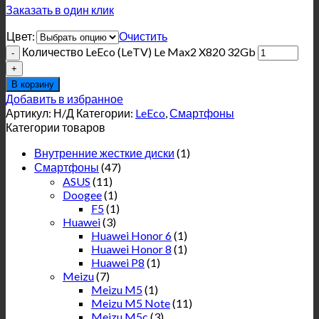
Заказать в один клик
Цвет:
Очистить
Количество LeEco (LeTV) Le Max2 X820 32Gb
В корзину
Добавить в избранное
Артикул:
Н/Д
Категории:
LeEco
,
Смартфоны
Категории товаров
Внутренние жесткие диски
(1)
Смартфоны
(47)
ASUS
(11)
Doogee
(1)
F5
(1)
Huawei
(3)
Huawei Honor 6
(1)
Huawei Honor 8
(1)
Huawei P8
(1)
Meizu
(7)
Meizu M5
(1)
Meizu M5 Note
(11)
Meizu M5c
(3)