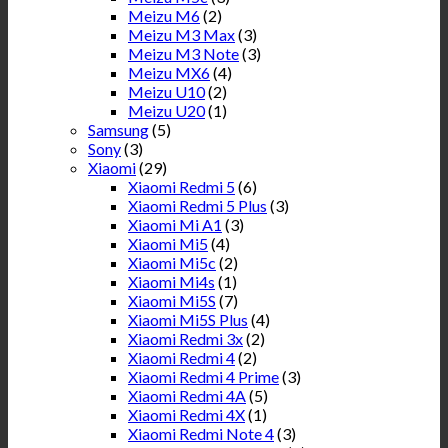
Meizu M6
(2)
Meizu M3 Max
(3)
Meizu M3 Note
(3)
Meizu MX6
(4)
Meizu U10
(2)
Meizu U20
(1)
Samsung
(5)
Sony
(3)
Xiaomi
(29)
Xiaomi Redmi 5
(6)
Xiaomi Redmi 5 Plus
(3)
Xiaomi Mi A1
(3)
Xiaomi Mi5
(4)
Xiaomi Mi5c
(2)
Xiaomi Mi4s
(1)
Xiaomi Mi5S
(7)
Xiaomi Mi5S Plus
(4)
Xiaomi Redmi 3x
(2)
Xiaomi Redmi 4
(2)
Xiaomi Redmi 4 Prime
(3)
Xiaomi Redmi 4A
(5)
Xiaomi Redmi 4X
(1)
Xiaomi Redmi Note 4
(3)