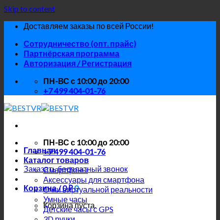
Skip to content
Доставляем заказы по всей России!
Сотрудничество (опт. прайс)
Партнёрская программа
Авторизация / Регистрация
ПН-ВС с 10:00 до 20:00
+7 499 404-01-76
ПН-ВС с 10:00 до 20:00
Главная
+7 499 404-01-76
Каталог товаров
Заказать бесплатный звонок
Смартфоны
Аксессуары для смартфона
Корзина /
0
₽
0
Очки виртуальной реальности
Умные часы
Корзина пуста.
Детские часы с GPS
3D ручки