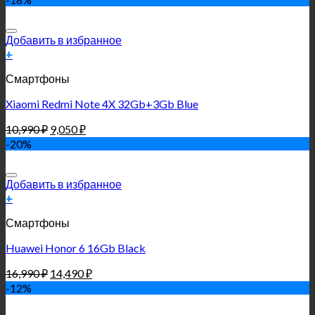
Добавить в избранное
+
Смартфоны
Xiaomi Redmi Note 4X 32Gb+3Gb Blue
10,990
₽
9,050
₽
-20%
Добавить в избранное
+
Смартфоны
Huawei Honor 6 16Gb Black
16,990
₽
14,490
₽
-12%