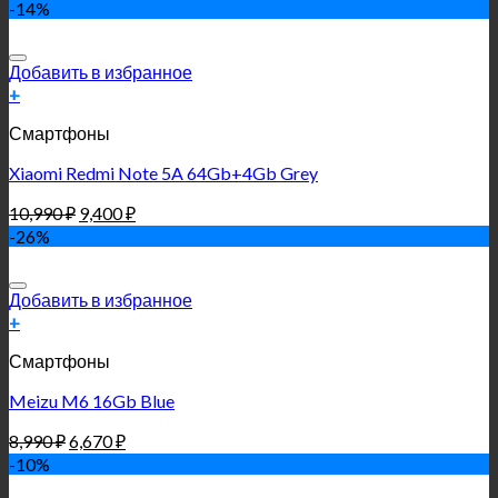
-14%
Добавить в избранное
+
Смартфоны
Xiaomi Redmi Note 5A 64Gb+4Gb Grey
10,990
₽
9,400
₽
-26%
Добавить в избранное
+
Смартфоны
Meizu M6 16Gb Blue
8,990
₽
6,670
₽
-10%