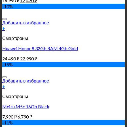
14,990
₽
12,470
₽
-10%
Добавить в избранное
+
Смартфоны
Huawei Honor 8 32Gb RAM 4Gb Gold
24,490
₽
22,990
₽
-15%
Добавить в избранное
+
Смартфоны
Meizu M5c 16Gb Black
7,990
₽
6,790
₽
-11%