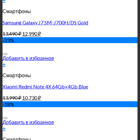
+
Смартфоны
Samsung Galaxy J7 SM-J700H/DS Gold
13,490
₽
12,990
₽
-23%
Добавить в избранное
+
Смартфоны
Xiaomi Redmi Note 4X 64Gb+4Gb Blue
13,990
₽
10,730
₽
-18%
Добавить в избранное
+
Смартфоны