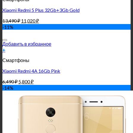
Xiaomi Redmi 5 Plus 32Gb+3Gb Gold
13,490
₽
11,020
₽
-11%
Добавить в избранное
+
Смартфоны
Xiaomi Redmi 4A 16Gb Pink
6,490
₽
5,800
₽
-14%