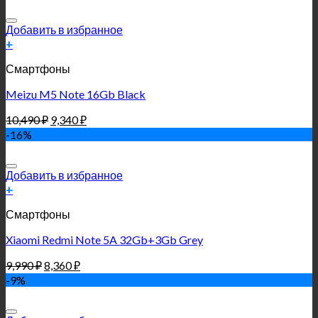
Добавить в избранное
+
Смартфоны
Meizu M5 Note 16Gb Black
10,490
₽
9,340
₽
-16%
Добавить в избранное
+
Смартфоны
Xiaomi Redmi Note 5A 32Gb+3Gb Grey
9,990
₽
8,360
₽
-9%