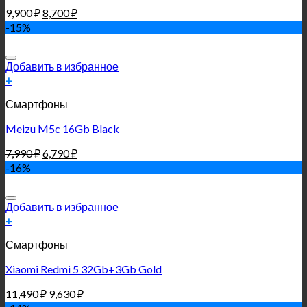
9,900
₽
8,700
₽
-15%
Добавить в избранное
+
Смартфоны
Meizu M5c 16Gb Black
7,990
₽
6,790
₽
-16%
Добавить в избранное
+
Смартфоны
Xiaomi Redmi 5 32Gb+3Gb Gold
11,490
₽
9,630
₽