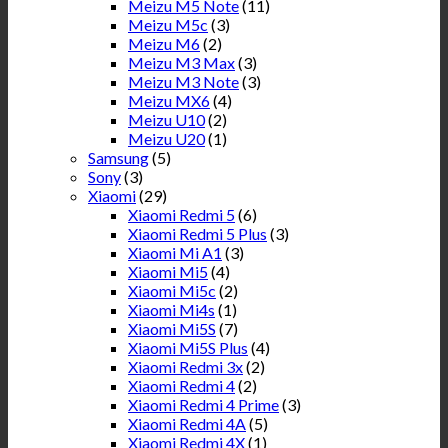
Meizu M5 Note
(11)
Meizu M5c
(3)
Meizu M6
(2)
Meizu M3 Max
(3)
Meizu M3 Note
(3)
Meizu MX6
(4)
Meizu U10
(2)
Meizu U20
(1)
Samsung
(5)
Sony
(3)
Xiaomi
(29)
Xiaomi Redmi 5
(6)
Xiaomi Redmi 5 Plus
(3)
Xiaomi Mi A1
(3)
Xiaomi Mi5
(4)
Xiaomi Mi5c
(2)
Xiaomi Mi4s
(1)
Xiaomi Mi5S
(7)
Xiaomi Mi5S Plus
(4)
Xiaomi Redmi 3x
(2)
Xiaomi Redmi 4
(2)
Xiaomi Redmi 4 Prime
(3)
Xiaomi Redmi 4A
(5)
Xiaomi Redmi 4X
(1)