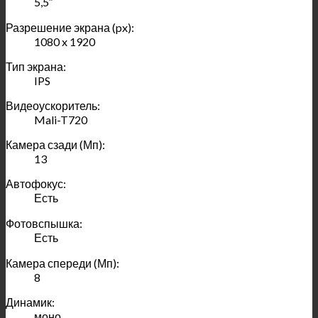
5,5″
Разрешение экрана (px):
1080 x 1920
Тип экрана:
IPS
Видеоускоритель:
Mali-T720
Камера сзади (Мп):
13
Автофокус:
Есть
Фотовспышка:
Есть
Камера спереди (Мп):
8
Динамик:
моно