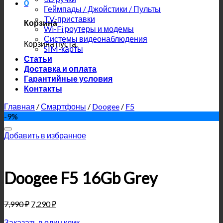
0
Геймпады / Джойстики / Пульты
TV-приставки
Корзина
Wi-Fi роутеры и модемы
Системы видеонаблюдения
Корзина пуста.
SIM-карты
Статьи
Доставка и оплата
Гарантийные условия
Контакты
Главная
/
Смартфоны
/
Doogee
/
F5
-9%
Добавить в избранное
Doogee F5 16Gb Grey
7,990
₽
7,290
₽
Заказать в один клик