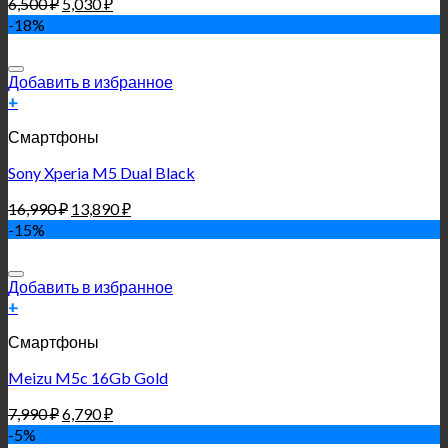
6,500
₽
5,030
₽
-18%
Добавить в избранное
+
Смартфоны
Sony Xperia M5 Dual Black
16,990
₽
13,890
₽
-15%
Добавить в избранное
+
Смартфоны
Meizu M5c 16Gb Gold
7,990
₽
6,790
₽
-5%