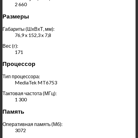
2 660
Размеры
Габариты (ШхВхТ, мм):
76,9 x 152,3 x 7,8
Вес (г):
171
Процессор
Тип процессора:
MediaTek MT6753
Тактовая частота (МГц):
1 300
Память
Оперативная память (Мб):
3072