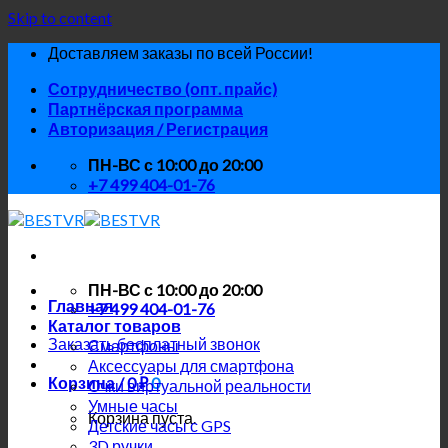
Skip to content
Доставляем заказы по всей России!
Сотрудничество (опт. прайс)
Партнёрская программа
Авторизация / Регистрация
ПН-ВС с 10:00 до 20:00
+7 499 404-01-76
ПН-ВС с 10:00 до 20:00
Главная
+7 499 404-01-76
Каталог товаров
Заказать бесплатный звонок
Смартфоны
Аксессуары для смартфона
Корзина /
0
₽
0
Очки виртуальной реальности
Умные часы
Корзина пуста.
Детские часы с GPS
3D ручки