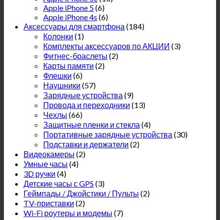
Apple iPhone 5
(6)
Apple iPhone 4s
(6)
Аксессуары для смартфона
(184)
Колонки
(1)
Комплекты аксессуаров по АКЦИИ
(3)
Фитнес-браслеты
(2)
Карты памяти
(2)
Флешки
(6)
Наушники
(57)
Зарядные устройства
(9)
Провода и переходники
(13)
Чехлы
(66)
Защитные пленки и стекла
(4)
Портативные зарядные устройства
(30)
Подставки и держатели
(2)
Видеокамеры
(2)
Умные часы
(4)
3D ручки
(4)
Детские часы с GPS
(3)
Геймпады / Джойстики / Пульты
(2)
TV-приставки
(2)
Wi-Fi роутеры и модемы
(7)