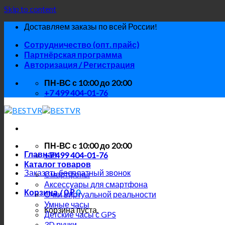
Skip to content
Доставляем заказы по всей России!
Сотрудничество (опт. прайс)
Партнёрская программа
Авторизация / Регистрация
ПН-ВС с 10:00 до 20:00
+7 499 404-01-76
ПН-ВС с 10:00 до 20:00
Главная
+7 499 404-01-76
Каталог товаров
Заказать бесплатный звонок
Смартфоны
Аксессуары для смартфона
Корзина /
0
₽
0
Очки виртуальной реальности
Умные часы
Корзина пуста.
Детские часы с GPS
3D ручки