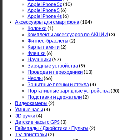
Apple iPhone 5c
(10)
Apple iPhone 5
(6)
Apple iPhone 4s
(6)
Аксессуары для смартфона
(184)
Колонки
(1)
Комплекты аксессуаров по АКЦИИ
(3)
Фитнес-браслеты
(2)
Карты памяти
(2)
Флешки
(6)
Наушники
(57)
Зарядные устройства
(9)
Провода и переходники
(13)
Чехлы
(66)
Защитные пленки и стекла
(4)
Портативные зарядные устройства
(30)
Подставки и держатели
(2)
Видеокамеры
(2)
Умные часы
(4)
3D ручки
(4)
Детские часы с GPS
(3)
Геймпады / Джойстики / Пульты
(2)
TV-приставки
(2)