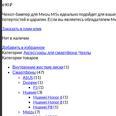
690
₽
Чехол-бампер для Meizu M5s идеально подойдет для вашег
потертостей и царапин. Если вы являетесь обладателем Mei
Заказать в один клик
Нет в наличии
Добавить в избранное
Категории:
Аксессуары для смартфона
,
Чехлы
Категории товаров
Внутренние жесткие диски
(1)
Смартфоны
(47)
ASUS
(11)
Doogee
(1)
F5
(1)
Huawei
(3)
Huawei Honor 6
(1)
Huawei Honor 8
(1)
Huawei P8
(1)
Meizu
(7)