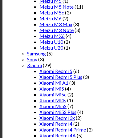
Meizu M5
(1)
Meizu M5 Note
(11)
Meizu M5c
(3)
Meizu M6
(2)
Meizu M3 Max
(3)
Meizu M3 Note
(3)
Meizu MX6
(4)
Meizu U10
(2)
Meizu U20
(1)
Samsung
(5)
Sony
(3)
Xiaomi
(29)
Xiaomi Redmi 5
(6)
Xiaomi Redmi 5 Plus
(3)
Xiaomi Mi A1
(3)
Xiaomi Mi5
(4)
Xiaomi Mi5c
(2)
Xiaomi Mi4s
(1)
Xiaomi Mi5S
(7)
Xiaomi Mi5S Plus
(4)
Xiaomi Redmi 3x
(2)
Xiaomi Redmi 4
(2)
Xiaomi Redmi 4 Prime
(3)
Xiaomi Redmi 4A
(5)