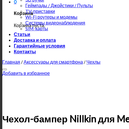
0
Геймпады / Джойстики / Пульты
TV-приставки
Корзина
Wi-Fi роутеры и модемы
Системы видеонаблюдения
Корзина пуста.
SIM-карты
Статьи
Доставка и оплата
Гарантийные условия
Контакты
Главная
/
Аксессуары для смартфона
/
Чехлы
Добавить в избранное
Чехол-бампер Nillkin для Me