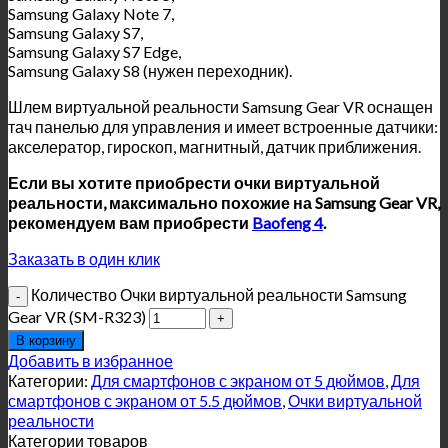
Samsung Galaxy Note 7,
Samsung Galaxy S7,
Samsung Galaxy S7 Edge,
Samsung Galaxy S8 (нужен переходник).
Шлем виртуальной реальности Samsung Gear VR оснащен
тач панелью для управления и имеет встроенные датчики:
акселератор, гироскоп, магнитный, датчик приближения.
Если вы хотите приобрести очки виртуальной
реальности, максимально похожие на Samsung Gear VR,
рекомендуем вам приобрести
Baofeng 4
.
Заказать в один клик
Количество Очки виртуальной реальности Samsung
Gear VR (SM-R323)
В корзину
Добавить в избранное
Категории:
Для смартфонов с экраном от 5 дюймов
,
Для
смартфонов с экраном от 5.5 дюймов
,
Очки виртуальной
реальности
Категории товаров