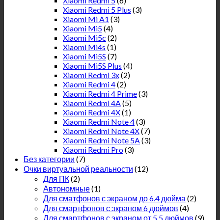
Xiaomi Redmi 5
(6)
Xiaomi Redmi 5 Plus
(3)
Xiaomi Mi A1
(3)
Xiaomi Mi5
(4)
Xiaomi Mi5c
(2)
Xiaomi Mi4s
(1)
Xiaomi Mi5S
(7)
Xiaomi Mi5S Plus
(4)
Xiaomi Redmi 3x
(2)
Xiaomi Redmi 4
(2)
Xiaomi Redmi 4 Prime
(3)
Xiaomi Redmi 4A
(5)
Xiaomi Redmi 4X
(1)
Xiaomi Redmi Note 4
(3)
Xiaomi Redmi Note 4X
(7)
Xiaomi Redmi Note 5A
(3)
Xiaomi Redmi Pro
(3)
Без категории
(7)
Очки виртуальной реальности
(12)
Для ПК
(2)
Автономные
(1)
Для сматфонов с экраном до 6.4 дюйма
(2)
Для смартфонов с экраном 6 дюймов
(4)
Для смартфонов с экраном от 5.5 дюймов
(9)