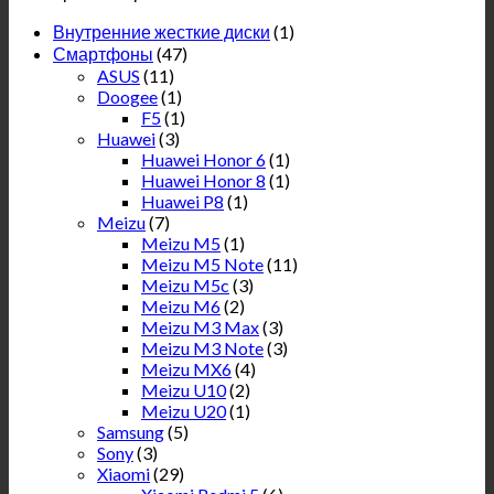
Внутренние жесткие диски
(1)
Смартфоны
(47)
ASUS
(11)
Doogee
(1)
F5
(1)
Huawei
(3)
Huawei Honor 6
(1)
Huawei Honor 8
(1)
Huawei P8
(1)
Meizu
(7)
Meizu M5
(1)
Meizu M5 Note
(11)
Meizu M5c
(3)
Meizu M6
(2)
Meizu M3 Max
(3)
Meizu M3 Note
(3)
Meizu MX6
(4)
Meizu U10
(2)
Meizu U20
(1)
Samsung
(5)
Sony
(3)
Xiaomi
(29)