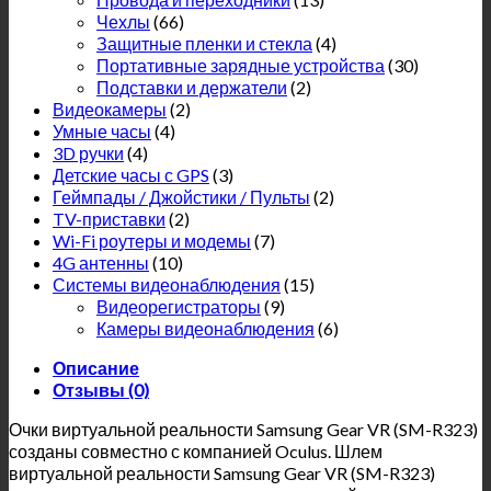
Чехлы
(66)
Защитные пленки и стекла
(4)
Портативные зарядные устройства
(30)
Подставки и держатели
(2)
Видеокамеры
(2)
Умные часы
(4)
3D ручки
(4)
Детские часы с GPS
(3)
Геймпады / Джойстики / Пульты
(2)
TV-приставки
(2)
Wi-Fi роутеры и модемы
(7)
4G антенны
(10)
Системы видеонаблюдения
(15)
Видеорегистраторы
(9)
Камеры видеонаблюдения
(6)
Описание
Отзывы (0)
Очки виртуальной реальности Samsung Gear VR (SM-R323)
созданы совместно с компанией Oculus. Шлем
виртуальной реальности Samsung Gear VR (SM-R323)