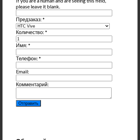
If you are a human and are seeing this field,
please leave it blank.
Предзаказ:
*
Количество:
*
Имя:
*
Телефон:
*
Email:
Комментарий: