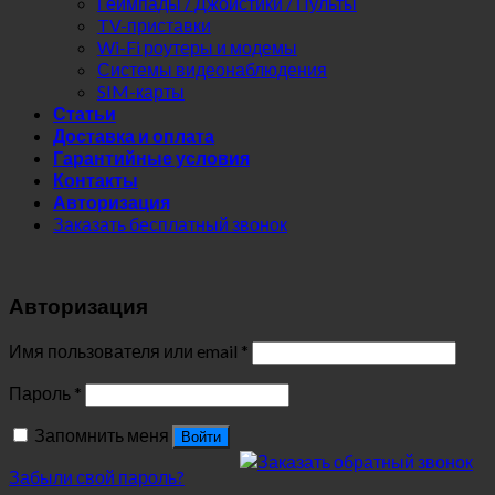
Геймпады / Джойстики / Пульты
TV-приставки
Wi-Fi роутеры и модемы
Системы видеонаблюдения
SIM-карты
Статьи
Доставка и оплата
Гарантийные условия
Контакты
Авторизация
Заказать бесплатный звонок
Авторизация
Имя пользователя или email
*
Пароль
*
Запомнить меня
Войти
Забыли свой пароль?