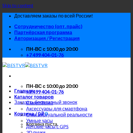
Skip to content
Доставляем заказы по всей России!
Сотрудничество (опт. прайс)
Партнёрская программа
Авторизация / Регистрация
ПН-ВС с 10:00 до 20:00
+7 499 404-01-76
ПН-ВС с 10:00 до 20:00
Главная
+7 499 404-01-76
Каталог товаров
Заказать бесплатный звонок
Смартфоны
Аксессуары для смартфона
Корзина /
0
₽
0
Очки виртуальной реальности
Умные часы
Корзина пуста.
Детские часы с GPS
3D ручки