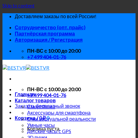
Skip to content
Доставляем заказы по всей России!
Сотрудничество (опт. прайс)
Партнёрская программа
Авторизация / Регистрация
ПН-ВС с 10:00 до 20:00
+7 499 404-01-76
ПН-ВС с 10:00 до 20:00
Главная
+7 499 404-01-76
Каталог товаров
Заказать бесплатный звонок
Смартфоны
Аксессуары для смартфона
Корзина /
0
₽
0
Очки виртуальной реальности
Умные часы
Корзина пуста.
Детские часы с GPS
3D ручки