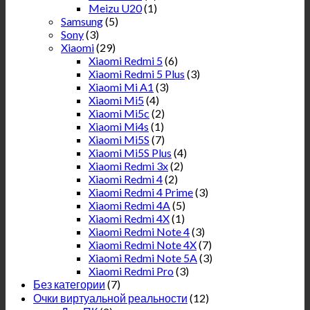
Meizu U20
(1)
Samsung
(5)
Sony
(3)
Xiaomi
(29)
Xiaomi Redmi 5
(6)
Xiaomi Redmi 5 Plus
(3)
Xiaomi Mi A1
(3)
Xiaomi Mi5
(4)
Xiaomi Mi5c
(2)
Xiaomi Mi4s
(1)
Xiaomi Mi5S
(7)
Xiaomi Mi5S Plus
(4)
Xiaomi Redmi 3x
(2)
Xiaomi Redmi 4
(2)
Xiaomi Redmi 4 Prime
(3)
Xiaomi Redmi 4A
(5)
Xiaomi Redmi 4X
(1)
Xiaomi Redmi Note 4
(3)
Xiaomi Redmi Note 4X
(7)
Xiaomi Redmi Note 5A
(3)
Xiaomi Redmi Pro
(3)
Без категории
(7)
Очки виртуальной реальности
(12)