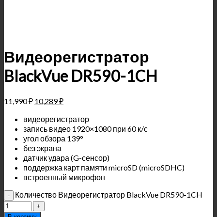
Видеорегистратор
BlackVue DR590-1CH
11,990
₽
10,289
₽
видеорегистратор
запись видео 1920×1080 при 60 к/с
угол обзора 139°
без экрана
датчик удара (G-сенсор)
поддержка карт памяти microSD (microSDHC)
встроенный микрофон
Количество Видеорегистратор BlackVue DR590-1CH
В корзину