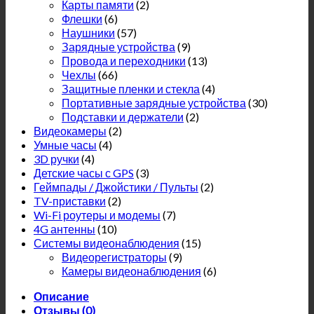
Карты памяти
(2)
Флешки
(6)
Наушники
(57)
Зарядные устройства
(9)
Провода и переходники
(13)
Чехлы
(66)
Защитные пленки и стекла
(4)
Портативные зарядные устройства
(30)
Подставки и держатели
(2)
Видеокамеры
(2)
Умные часы
(4)
3D ручки
(4)
Детские часы с GPS
(3)
Геймпады / Джойстики / Пульты
(2)
TV-приставки
(2)
Wi-Fi роутеры и модемы
(7)
4G антенны
(10)
Системы видеонаблюдения
(15)
Видеорегистраторы
(9)
Камеры видеонаблюдения
(6)
Описание
Отзывы (0)