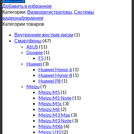
Добавить в избранное
Категории:
Видеорегистраторы
,
Системы
видеонаблюдения
Категории товаров
Внутренние жесткие диски
(1)
Смартфоны
(47)
ASUS
(11)
Doogee
(1)
F5
(1)
Huawei
(3)
Huawei Honor 6
(1)
Huawei Honor 8
(1)
Huawei P8
(1)
Meizu
(7)
Meizu M5
(1)
Meizu M5 Note
(11)
Meizu M5c
(3)
Meizu M6
(2)
Meizu M3 Max
(3)
Meizu M3 Note
(3)
Meizu MX6
(4)
Meizu U10
(2)