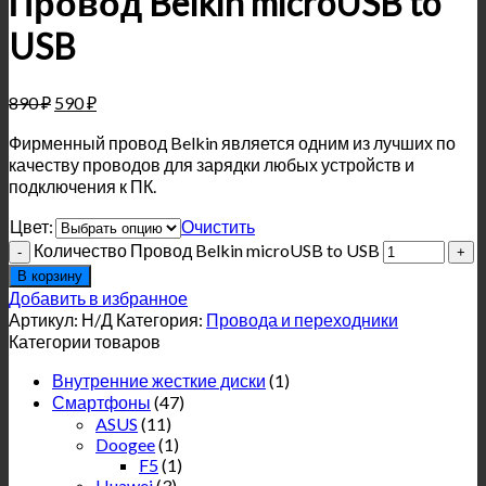
Провод Belkin microUSB to
USB
890
₽
590
₽
Фирменный провод Belkin является одним из лучших по
качеству проводов для зарядки любых устройств и
подключения к ПК.
Цвет:
Очистить
Количество Провод Belkin microUSB to USB
В корзину
Добавить в избранное
Артикул:
Н/Д
Категория:
Провода и переходники
Категории товаров
Внутренние жесткие диски
(1)
Смартфоны
(47)
ASUS
(11)
Doogee
(1)
F5
(1)
Huawei
(3)