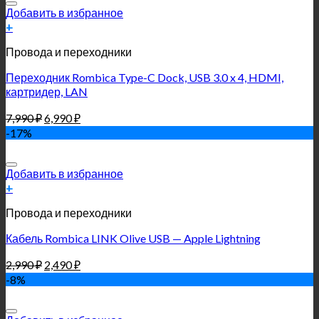
Добавить в избранное
+
Провода и переходники
Переходник Rombica Type-C Dock, USB 3.0 x 4, HDMI,
картридер, LAN
7,990
₽
6,990
₽
-17%
Добавить в избранное
+
Провода и переходники
Кабель Rombica LINK Olive USB — Apple Lightning
2,990
₽
2,490
₽
-8%