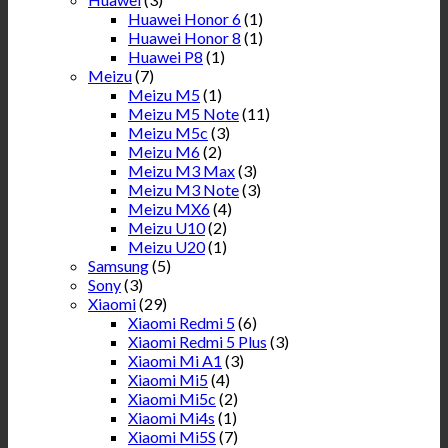
Huawei Honor 6
(1)
Huawei Honor 8
(1)
Huawei P8
(1)
Meizu
(7)
Meizu M5
(1)
Meizu M5 Note
(11)
Meizu M5c
(3)
Meizu M6
(2)
Meizu M3 Max
(3)
Meizu M3 Note
(3)
Meizu MX6
(4)
Meizu U10
(2)
Meizu U20
(1)
Samsung
(5)
Sony
(3)
Xiaomi
(29)
Xiaomi Redmi 5
(6)
Xiaomi Redmi 5 Plus
(3)
Xiaomi Mi A1
(3)
Xiaomi Mi5
(4)
Xiaomi Mi5c
(2)
Xiaomi Mi4s
(1)
Xiaomi Mi5S
(7)