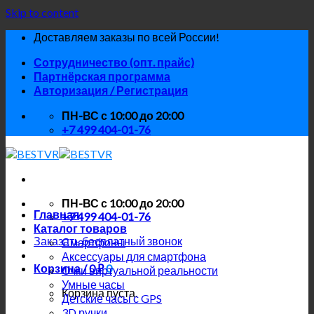
Skip to content
Доставляем заказы по всей России!
Сотрудничество (опт. прайс)
Партнёрская программа
Авторизация / Регистрация
ПН-ВС с 10:00 до 20:00
+7 499 404-01-76
ПН-ВС с 10:00 до 20:00
Главная
+7 499 404-01-76
Каталог товаров
Заказать бесплатный звонок
Смартфоны
Аксессуары для смартфона
Корзина /
0
₽
0
Очки виртуальной реальности
Умные часы
Корзина пуста.
Детские часы с GPS
3D ручки