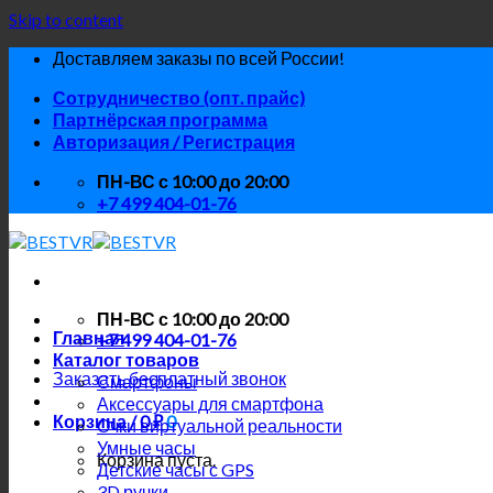
Skip to content
Доставляем заказы по всей России!
Сотрудничество (опт. прайс)
Партнёрская программа
Авторизация / Регистрация
ПН-ВС с 10:00 до 20:00
+7 499 404-01-76
ПН-ВС с 10:00 до 20:00
Главная
+7 499 404-01-76
Каталог товаров
Заказать бесплатный звонок
Смартфоны
Аксессуары для смартфона
Корзина /
0
₽
0
Очки виртуальной реальности
Умные часы
Корзина пуста.
Детские часы с GPS
3D ручки