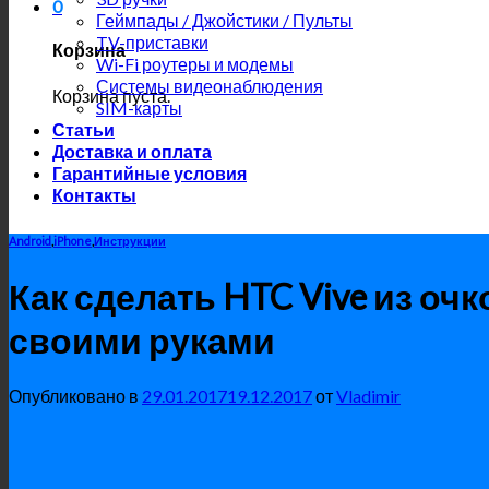
0
Геймпады / Джойстики / Пульты
TV-приставки
Корзина
Wi-Fi роутеры и модемы
Системы видеонаблюдения
Корзина пуста.
SIM-карты
Статьи
Доставка и оплата
Гарантийные условия
Контакты
Android
,
iPhone
,
Инструкции
Как сделать HTC Vive из оч
своими руками
Опубликовано в
29.01.2017
19.12.2017
от
Vladimir