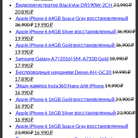
Видеорегистратор BlackVue DR590W-2CH
23,990
₽
20,890
₽
Apple iPhone 6 64GB Space Gray восстановленный
36,900
₽
19,990
₽
Apple iPhone 6 64GB Silver восстановленный
36,900
₽
19,990
₽
Apple iPhone 6 64GB Gold восстановленный
36,900
₽
19,990
₽
Samsung Galaxy A7 (2016) SM-A7100 Gold
18,990
₽
17,990
₽
Беспроводные наушники Denon AH-GC20
19,990
₽
17,890
₽
Экшн-камера Insta360 Nano для iPhone
19,990
₽
16,990
₽
Apple iPhone 6 16GB Gold восстановленный
23,900
₽
16,990
₽
Apple iPhone 6 16GB Silver восстановленный
23,900
₽
16,990
₽
Apple iPhone 6 16GB Space Gray восстановленный
23,900
₽
16,990
₽