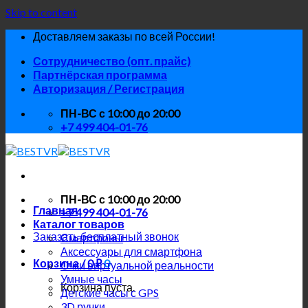
Skip to content
Доставляем заказы по всей России!
Сотрудничество (опт. прайс)
Партнёрская программа
Авторизация / Регистрация
ПН-ВС с 10:00 до 20:00
+7 499 404-01-76
ПН-ВС с 10:00 до 20:00
Главная
+7 499 404-01-76
Каталог товаров
Заказать бесплатный звонок
Смартфоны
Аксессуары для смартфона
Корзина /
0
₽
0
Очки виртуальной реальности
Умные часы
Корзина пуста.
Детские часы с GPS
3D ручки