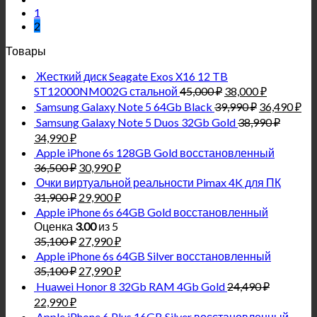
1
2
Товары
Жесткий диск Seagate Exos X16 12 TB
ST12000NM002G стальной
45,000
₽
38,000
₽
Samsung Galaxy Note 5 64Gb Black
39,990
₽
36,490
₽
Samsung Galaxy Note 5 Duos 32Gb Gold
38,990
₽
34,990
₽
Apple iPhone 6s 128GB Gold восстановленный
36,500
₽
30,990
₽
Очки виртуальной реальности Pimax 4K для ПК
31,900
₽
29,900
₽
Apple iPhone 6s 64GB Gold восстановленный
Оценка
3.00
из 5
35,100
₽
27,990
₽
Apple iPhone 6s 64GB Silver восстановленный
35,100
₽
27,990
₽
Huawei Honor 8 32Gb RAM 4Gb Gold
24,490
₽
22,990
₽
Apple iPhone 6 Plus 16GB Silver восстановленный