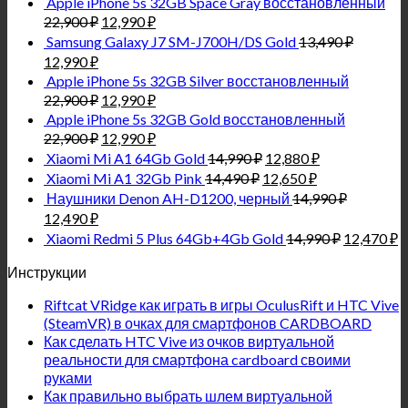
Apple iPhone 5s 32GB Space Gray восстановленный
22,900
₽
12,990
₽
Samsung Galaxy J7 SM-J700H/DS Gold
13,490
₽
12,990
₽
Apple iPhone 5s 32GB Silver восстановленный
22,900
₽
12,990
₽
Apple iPhone 5s 32GB Gold восстановленный
22,900
₽
12,990
₽
Xiaomi Mi A1 64Gb Gold
14,990
₽
12,880
₽
Xiaomi Mi A1 32Gb Pink
14,490
₽
12,650
₽
Наушники Denon AH-D1200, черный
14,990
₽
12,490
₽
Xiaomi Redmi 5 Plus 64Gb+4Gb Gold
14,990
₽
12,470
₽
Инструкции
Riftcat VRidge как играть в игры OculusRift и HTC Vive
(SteamVR) в очках для смартфонов CARDBOARD
Как сделать HTC Vive из очков виртуальной
реальности для смартфона cardboard своими
руками
Как правильно выбрать шлем виртуальной