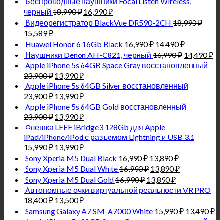
Беспроводные наушники Focal Listen Wireless,
черный
18,990
₽
16,990
₽
Видеорегистратор BlackVue DR590-2CH
18,990
₽
15,589
₽
Huawei Honor 6 16Gb Black
16,990
₽
14,490
₽
Наушники Denon AH-C821, черный
16,990
₽
14,490
₽
Apple iPhone 5s 64GB Space Gray восстановленный
23,900
₽
13,990
₽
Apple iPhone 5s 64GB Silver восстановленный
23,900
₽
13,990
₽
Apple iPhone 5s 64GB Gold восстановленный
23,900
₽
13,990
₽
Флешка LEEF iBridge3 128Gb для Apple
iPad/iPhone/iPod с разъемом Lightning и USB 3.1
15,990
₽
13,990
₽
Sony Xperia M5 Dual Black
16,990
₽
13,890
₽
Sony Xperia M5 Dual White
16,990
₽
13,890
₽
Sony Xperia M5 Dual Gold
16,990
₽
13,890
₽
Автономные очки виртуальной реальности VR PRO
18,400
₽
13,500
₽
Samsung Galaxy A7 SM-A7000 White
15,990
₽
13,490
₽