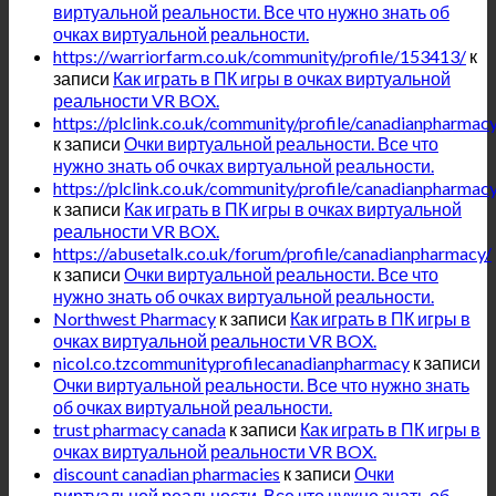
виртуальной реальности. Все что нужно знать об
очках виртуальной реальности.
https://warriorfarm.co.uk/community/profile/153413/
к
записи
Как играть в ПК игры в очках виртуальной
реальности VR BOX.
https://plclink.co.uk/community/profile/canadianpharmacy
к записи
Очки виртуальной реальности. Все что
нужно знать об очках виртуальной реальности.
https://plclink.co.uk/community/profile/canadianpharmacy
к записи
Как играть в ПК игры в очках виртуальной
реальности VR BOX.
https://abusetalk.co.uk/forum/profile/canadianpharmacy/
к записи
Очки виртуальной реальности. Все что
нужно знать об очках виртуальной реальности.
Northwest Pharmacy
к записи
Как играть в ПК игры в
очках виртуальной реальности VR BOX.
nicol.co.tzcommunityprofilecanadianpharmacy
к записи
Очки виртуальной реальности. Все что нужно знать
об очках виртуальной реальности.
trust pharmacy canada
к записи
Как играть в ПК игры в
очках виртуальной реальности VR BOX.
discount canadian pharmacies
к записи
Очки
виртуальной реальности. Все что нужно знать об