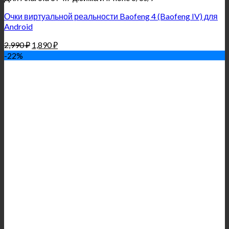
Очки виртуальной реальности Baofeng 4 (Baofeng IV) для
Android
2,990
₽
1,890
₽
-22%