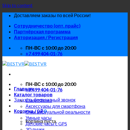
Skip to content
Доставляем заказы по всей России!
Сотрудничество (опт. прайс)
Партнёрская программа
Авторизация / Регистрация
ПН-ВС с 10:00 до 20:00
+7 499 404-01-76
ПН-ВС с 10:00 до 20:00
Главная
+7 499 404-01-76
Каталог товаров
Заказать бесплатный звонок
Смартфоны
Аксессуары для смартфона
Корзина /
0
₽
0
Очки виртуальной реальности
Умные часы
Корзина пуста.
Детские часы с GPS
3D ручки