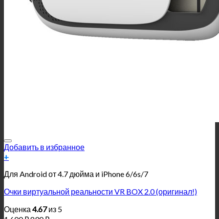
Добавить в избранное
+
Для Android от 4.7 дюйма и iPhone 6/6s/7
Очки виртуальной реальности VR BOX 2.0 (оригинал!)
Оценка
4.67
из 5