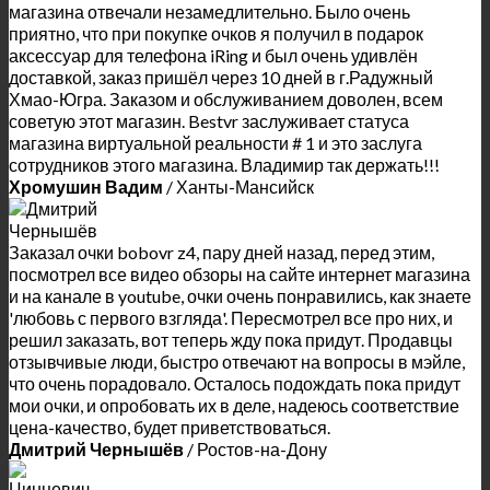
магазина отвечали незамедлительно. Было очень
приятно, что при покупке очков я получил в подарок
аксессуар для телефона iRing и был очень удивлён
доставкой, заказ пришёл через 10 дней в г.Радужный
Хмао-Югра. Заказом и обслуживанием доволен, всем
советую этот магазин. Bestvr заслуживает статуса
магазина виртуальной реальности # 1 и это заслуга
сотрудников этого магазина. Владимир так держать!!!
Хромушин Вадим
/
Ханты-Мансийск
Заказал очки bobovr z4, пару дней назад, перед этим,
посмотрел все видео обзоры на сайте интернет магазина
и на канале в youtube, очки очень понравились, как знаете
'любовь с первого взгляда'. Пересмотрел все про них, и
решил заказать, вот теперь жду пока придут. Продавцы
отзывчивые люди, быстро отвечают на вопросы в мэйле,
что очень порадовало. Осталось подождать пока придут
мои очки, и опробовать их в деле, надеюсь соответствие
цена-качество, будет приветствоваться.
Дмитрий Чернышёв
/
Ростов-на-Дону