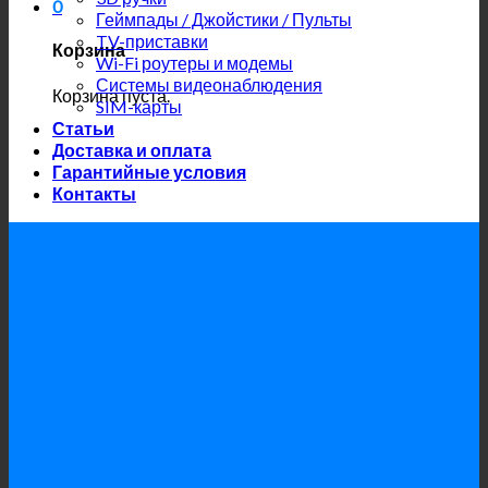
0
Геймпады / Джойстики / Пульты
TV-приставки
Корзина
Wi-Fi роутеры и модемы
Системы видеонаблюдения
Корзина пуста.
SIM-карты
Статьи
Доставка и оплата
Гарантийные условия
Контакты