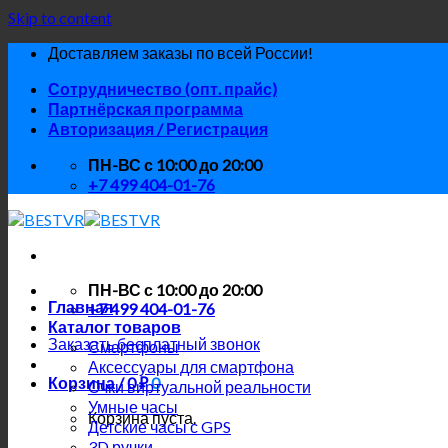
Skip to content
Доставляем заказы по всей России!
Сотрудничество (опт. прайс)
Партнёрская программа
Авторизация / Регистрация
ПН-ВС с 10:00 до 20:00
+7 499 404-01-76
ПН-ВС с 10:00 до 20:00
Главная
+7 499 404-01-76
Каталог товаров
Заказать бесплатный звонок
Смартфоны
Аксессуары для смартфона
Корзина /
0
₽
0
Очки виртуальной реальности
Умные часы
Корзина пуста.
Детские часы с GPS
3D ручки