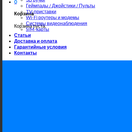
0
Геймпады / Джойстики / Пульты
TV-приставки
Корзина
Wi-Fi роутеры и модемы
Системы видеонаблюдения
Корзина пуста.
SIM-карты
Статьи
Доставка и оплата
Гарантийные условия
Контакты