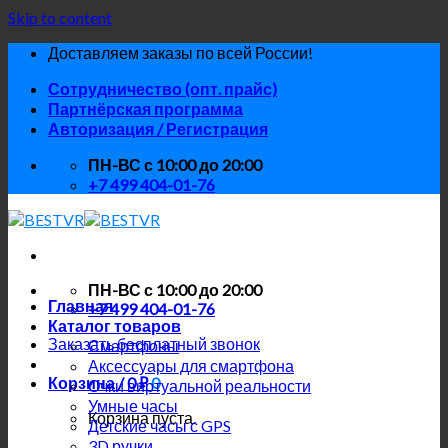
Skip to content
Доставляем заказы по всей России!
Сотрудничество (опт. прайс)
Партнёрская программа
Авторизация / Регистрация
ПН-ВС с 10:00 до 20:00
+7 499 404-01-76
ПН-ВС с 10:00 до 20:00
Главная
+7 499 404-01-76
Каталог товаров
Заказать бесплатный звонок
Смартфоны
Аксессуары для смартфона
Корзина /
0
₽
0
Очки виртуальной реальности
Умные часы
Корзина пуста.
Детские часы с GPS
3D ручки